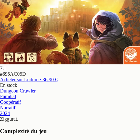
7.1
#
695AC05D
Acheter sur Ludum
· 36.90 €
En stock
Dungeon Crawler
Familial
Coopératif
Narratif
2024
Ziggurat
.
Complexité du jeu