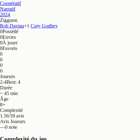
Coopératif
Narratif
2024
Ziggurat
.
Rob Daviau
+
1
Cory Godbey
0
Possédé
0
Envies
0
À jouer
0
Favoris
0
0
0
0
Joueurs
2-4
Best: 4
Durée
~ 45 min
Âge
8+
Complexité
1.56/5
9 avis
Avis Joueurs
—
0 note
Complexité du jeu