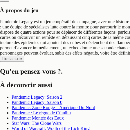
À propos du jeu
Pandemic Legacy est un jeu coopératif de campagne, avec une histoire g
: une équipe de spécialistes lutte contre la montre pour parcourir le mo
dispose de quatre actions pour se déplacer de différentes façons, parfoi
cartes ou découvrir un remède en défaussant cinq cartes de la même cou
inclure des épidémies qui ajoutent des cubes et déclenchent des flambée
permet d’avancer immédiatement, un échec donne une seconde chance av
personnages peuvent évoluer, subir des effets négatifs, voire être défin
Lire la suite
Qu’en pensez-vous ?
.
À découvrir aussi
Pandemic Legacy: Saison 2
Pandemic Legacy: Saison 0
Pandemic: Zone Rouge – Amérique Du Nord
Pandemic : Le règne de Cthulhu
Pandemic: Montée des Eaux
Star Wars: The Clone Wars
World of Warcraft: Wrath of the Lich King