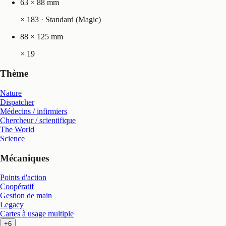
63 × 88 mm
×
183
· Standard (Magic)
88 × 125 mm
×
19
Thème
Nature
Dispatcher
Médecins / infirmiers
Chercheur / scientifique
The World
Science
Mécaniques
Points d'action
Coopératif
Gestion de main
Legacy
Cartes à usage multiple
+6