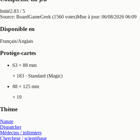
Initié
2.83
/ 5
Source: BoardGameGeek (1560 votes)
Mise à jour:
06/08/2026 06:09
Disponible en
Français
/
Anglais
Protège-cartes
63 × 88 mm
×
183
· Standard (Magic)
88 × 125 mm
×
19
Thème
Nature
Dispatcher
Médecins / infirmiers
Chercheur / scientifique