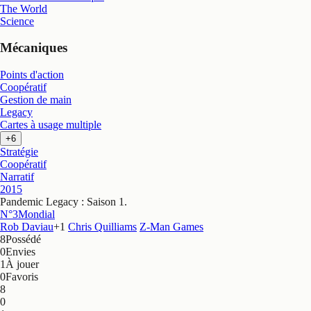
The World
Science
Mécaniques
Points d'action
Coopératif
Gestion de main
Legacy
Cartes à usage multiple
+6
Stratégie
Coopératif
Narratif
2015
Pandemic Legacy : Saison 1
.
N°3
Mondial
Rob Daviau
+
1
Chris Quilliams
Z-Man Games
8
Possédé
0
Envies
1
À jouer
0
Favoris
8
0