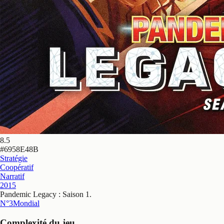
8.5
#
6958E48B
Stratégie
Coopératif
Narratif
2015
Pandemic Legacy : Saison 1
.
N°3
Mondial
Complexité du jeu