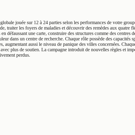
lobale jouée sur 12 à 24 parties selon les performances de votre group
nde, traiter les foyers de maladies et découvrir des remèdes aux quatre f
s en défaussant une carte, construire des structures comme des centres d
leur dans un centre de recherche. Chaque rôle possède des capacités spé
s, augmentant aussi le niveau de panique des villes concernées. Chaque 
ec plus de soutien. La campagne introduit de nouvelles règles et impo
itivement perdus.