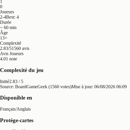
1
0
Joueurs
2-4
Best: 4
Durée
~ 60 min
Âge
13+
Complexité
2.83/5
1560 avis
Avis Joueurs
4.0
1 note
Complexité du jeu
Initié
2.83
/ 5
Source: BoardGameGeek (1560 votes)
Mise à jour:
06/08/2026 06:09
Disponible en
Français
/
Anglais
Protège-cartes