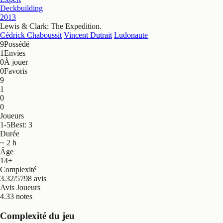
Deckbuilding
2013
Lewis & Clark: The Expedition
.
Cédrick Chaboussit
Vincent Dutrait
Ludonaute
9
Possédé
1
Envies
0
À jouer
0
Favoris
9
1
0
0
Joueurs
1-5
Best: 3
Durée
~ 2 h
Âge
14+
Complexité
3.32/5
798 avis
Avis Joueurs
4.3
3 notes
Complexité du jeu