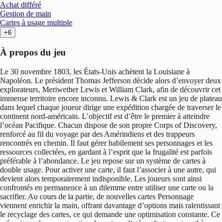
Achat différé
Gestion de main
Cartes à usage multiple
+6
À propos du jeu
Le 30 novembre 1803, les États-Unis achètent la Louisiane à
Napoléon. Le président Thomas Jefferson décide alors d’envoyer deux
explorateurs, Meriwether Lewis et William Clark, afin de découvrir cet
immense territoire encore inconnu. Lewis & Clark est un jeu de plateau
dans lequel chaque joueur dirige une expédition chargée de traverser le
continent nord-américain. L’objectif est d’être le premier à atteindre
l’océan Pacifique. Chacun dispose de son propre Corps of Discovery,
renforcé au fil du voyage par des Amérindiens et des trappeurs
rencontrés en chemin. Il faut gérer habilement ses personnages et les
ressources collectées, en gardant à l’esprit que la frugalité est parfois
préférable à l’abondance. Le jeu repose sur un système de cartes à
double usage. Pour activer une carte, il faut l’associer à une autre, qui
devient alors temporairement indisponible. Les joueurs sont ainsi
confrontés en permanence à un dilemme entre utiliser une carte ou la
sacrifier. Au cours de la partie, de nouvelles cartes Personnage
viennent enrichir la main, offrant davantage d’options mais ralentissant
le recyclage des cartes, ce qui demande une optimisation constante. Ce