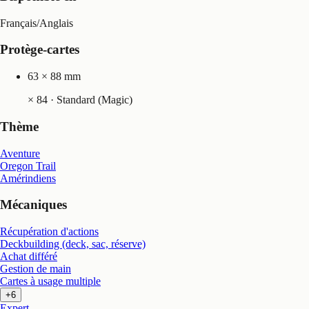
Français
/
Anglais
Protège-cartes
63 × 88 mm
×
84
· Standard (Magic)
Thème
Aventure
Oregon Trail
Amérindiens
Mécaniques
Récupération d'actions
Deckbuilding (deck, sac, réserve)
Achat différé
Gestion de main
Cartes à usage multiple
+6
Expert