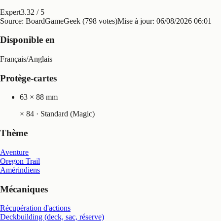
Expert
3.32
/ 5
Source: BoardGameGeek (798 votes)
Mise à jour:
06/08/2026 06:01
Disponible en
Français
/
Anglais
Protège-cartes
63 × 88 mm
×
84
· Standard (Magic)
Thème
Aventure
Oregon Trail
Amérindiens
Mécaniques
Récupération d'actions
Deckbuilding (deck, sac, réserve)