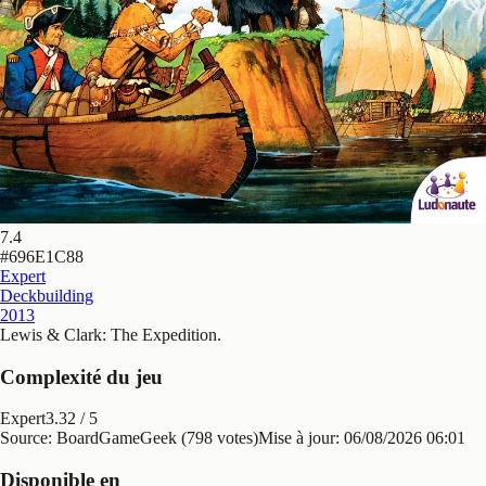
7.4
#
696E1C88
Expert
Deckbuilding
2013
Lewis & Clark: The Expedition
.
Complexité du jeu
Expert
3.32
/ 5
Source: BoardGameGeek (798 votes)
Mise à jour:
06/08/2026 06:01
Disponible en