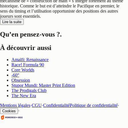
mécanisme de « construction de main » s’intègre fortement au thème
historique. Comme le but est d’atteindre le Pacifique en premier, le
sens du timing et l’utilisation opportuniste des positions des autres
joueurs sont essentiels.
Lire la suite
Qu’en pensez-vous ?
.
À découvrir aussi
Amalfi: Renaissance
Race! Formula 90
Core Worlds
-60°
Obsession
Stupor Mundi: Master Print Edition
The Prodigals Club
The New Era
Mentions légales
·
CGU
·
Confidentialité
Politique de confidentialité
·
·
Cookies