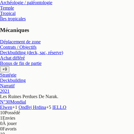
Archéologie / paléontologie
Temple
Tropical
Îles tropicales
Mécaniques
Déplacement de zone
Contrats / Objectifs
Deckbuilding (deck, sac, réserve)
Achat différé
Bonus de fin de partie
+9
Stratégie
Deckbuilding
Narratif
2021
Les Ruines Perdues De Narak
.
N°30
Mondial
Elwen
+
1
Ondřej Hrdina
+
5
IELLO
10
Possédé
1
Envies
0
À jouer
0
Favoris