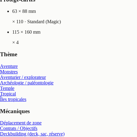
63 × 88 mm
×
110
· Standard (Magic)
115 × 160 mm
×
4
Thème
Aventure
Monstres
Aventurier / explorateur
Archéologie / paléontologie
Temple
Tropical
Îles tropicales
Mécaniques
Déplacement de zone
Contrats / Objectifs
Deckbuilding (deck, sac, réserve)