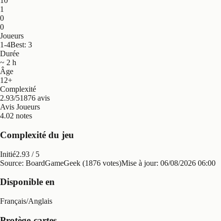
10
1
0
0
Joueurs
1-4
Best: 3
Durée
~ 2 h
Âge
12+
Complexité
2.93/5
1876 avis
Avis Joueurs
4.0
2 notes
Complexité du jeu
Initié
2.93
/ 5
Source: BoardGameGeek (1876 votes)
Mise à jour:
06/08/2026 06:00
Disponible en
Français
/
Anglais
Protège-cartes