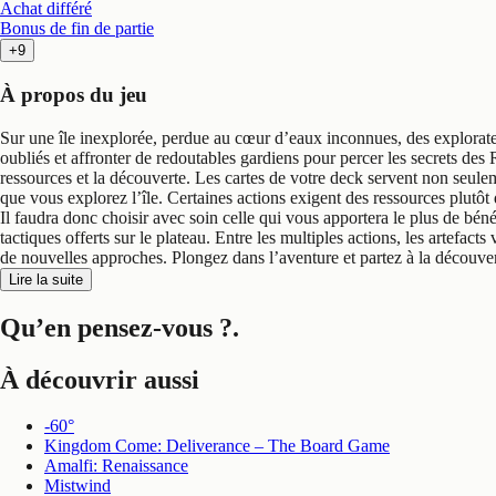
Achat différé
Bonus de fin de partie
+9
À propos du jeu
Sur une île inexplorée, perdue au cœur d’eaux inconnues, des explorateur
oubliés et affronter de redoutables gardiens pour percer les secrets de
ressources et la découverte. Les cartes de votre deck servent non seulem
que vous explorez l’île. Certaines actions exigent des ressources plutô
Il faudra donc choisir avec soin celle qui vous apportera le plus de béné
tactiques offerts sur le plateau. Entre les multiples actions, les artefact
de nouvelles approches. Plongez dans l’aventure et partez à la découve
Lire la suite
Qu’en pensez-vous ?
.
À découvrir aussi
-60°
Kingdom Come: Deliverance – The Board Game
Amalfi: Renaissance
Mistwind