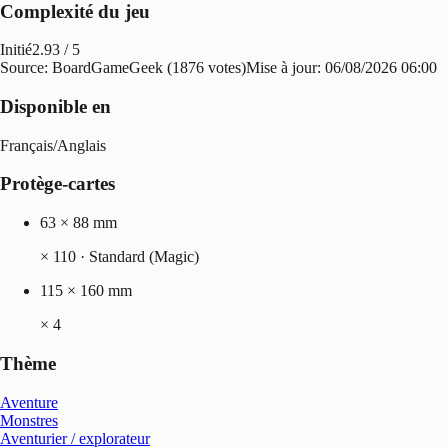
Complexité du jeu
Initié
2.93
/ 5
Source: BoardGameGeek (1876 votes)
Mise à jour:
06/08/2026 06:00
Disponible en
Français
/
Anglais
Protège-cartes
63 × 88 mm
×
110
· Standard (Magic)
115 × 160 mm
×
4
Thème
Aventure
Monstres
Aventurier / explorateur