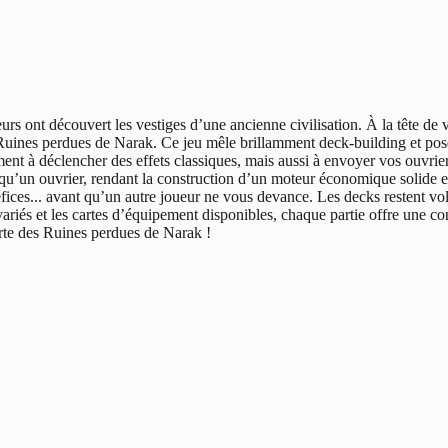
s ont découvert les vestiges d’une ancienne civilisation. À la tête de vo
s Ruines perdues de Narak. Ce jeu mêle brillamment deck-building et pose
ent à déclencher des effets classiques, mais aussi à envoyer vos ouvrier
t qu’un ouvrier, rendant la construction d’un moteur économique solide e
fices... avant qu’un autre joueur ne vous devance. Les decks restent volo
s variés et les cartes d’équipement disponibles, chaque partie offre une co
rte des Ruines perdues de Narak !