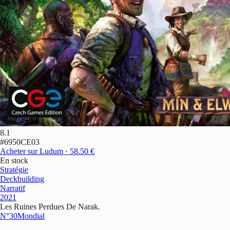
8.1
#
6950CE03
Acheter sur Ludum
· 58.50 €
En stock
Stratégie
Deckbuilding
Narratif
2021
Les Ruines Perdues De Narak
.
N°30
Mondial