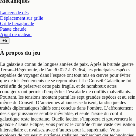
Mécaniques
Lancers de dés
Déplacement sur grille
Grille hexagonale
Patate chaude
Ajout de plateau
+5
À propos du jeu
La galaxie a connu de longues années de paix. Après la brutale guerre
Terran–Hégémonie, de l’an 30 027 à 33 364, les principales espèces
capables de voyager dans l’espace ont tout mis en œuvre pour éviter
que de tels événements ne se reproduisent. Le Conseil Galactique fut
créé afin de préserver cette paix fragile, et de nombreux actes
courageux ont permis d’empêcher l’escalade de conflits malveillants.
Pourtant, les tensions montent parmi les sept grandes espèces et au sein
même du Conseil. D’anciennes alliances se brisent, tandis que des
traités diplomatiques hâtifs sont conclus dans l’ombre. L’affrontement
des superpuissances semble inévitable, et seule l’issue du conflit
galactique reste incertaine. Quelle faction s’imposera et gouvernera la
galaxie ? Dans Eclipse, vous prenez le contrôle d’une vaste civilisation
interstellaire et rivalisez avec d’autres pour la suprématie. Vous
explorez de nouveaux systèmes stellaires, recherchez des technologies