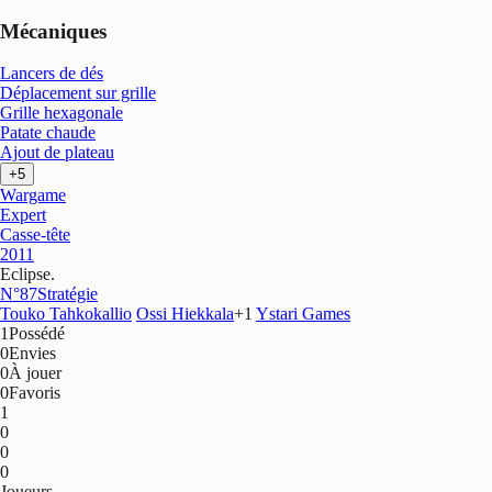
Mécaniques
Lancers de dés
Déplacement sur grille
Grille hexagonale
Patate chaude
Ajout de plateau
+5
Wargame
Expert
Casse-tête
2011
Eclipse
.
N°87
Stratégie
Touko Tahkokallio
Ossi Hiekkala
+
1
Ystari Games
1
Possédé
0
Envies
0
À jouer
0
Favoris
1
0
0
0
Joueurs