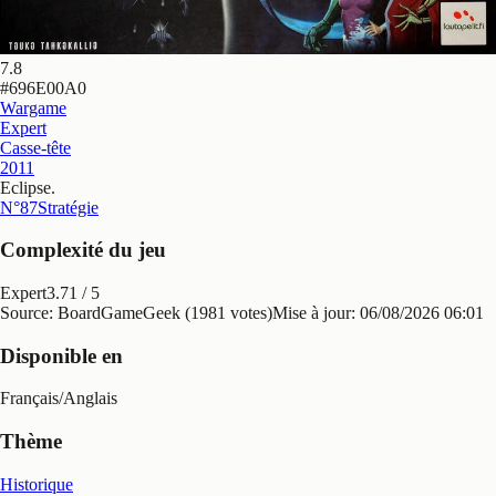
7.8
#
696E00A0
Wargame
Expert
Casse-tête
2011
Eclipse
.
N°87
Stratégie
Complexité du jeu
Expert
3.71
/ 5
Source: BoardGameGeek (1981 votes)
Mise à jour:
06/08/2026 06:01
Disponible en
Français
/
Anglais
Thème
Historique