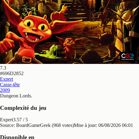
7.3
#
696D2852
Expert
Casse-tête
2009
Dungeon Lords
.
Complexité du jeu
Expert
3.57
/ 5
Source: BoardGameGeek (968 votes)
Mise à jour:
06/08/2026 06:01
Disponible en