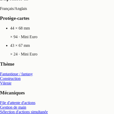
Français
/
Anglais
Protège-cartes
44 × 68 mm
×
94
· Mini Euro
43 × 67 mm
×
24
· Mini Euro
Thème
Fantastique / fantasy
Construction
Vilenie
Mécaniques
File d'attente d'actions
Gestion de main
Sélection d'actions simultanée