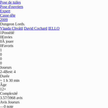
Pose de tuiles
Pose d'ouvriers
Expert
Casse-tête
2009
Dungeon Lords
.
Vlaada Chvátil
David Cochard
IELLO
1
Possédé
0
Envies
0
À jouer
0
Favoris
1
0
0
0
Joueurs
2-4
Best: 4
Durée
~ 1 h 30 min
Âge
12+
Complexité
3.57/5
968 avis
Avis Joueurs
—
0 note