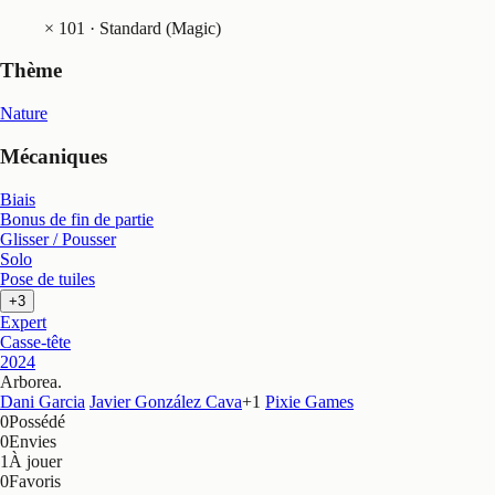
×
101
· Standard (Magic)
Thème
Nature
Mécaniques
Biais
Bonus de fin de partie
Glisser / Pousser
Solo
Pose de tuiles
+3
Expert
Casse-tête
2024
Arborea
.
Dani Garcia
Javier González Cava
+
1
Pixie Games
0
Possédé
0
Envies
1
À jouer
0
Favoris