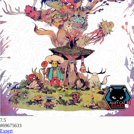
7.5
#
69675633
Expert