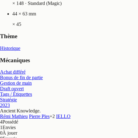
×
148
· Standard (Magic)
44 × 63 mm
×
45
Thème
Historique
Mécaniques
Achat différé
Bonus de fin de partie
Gestion de main
Draft ouvert
Tags / Étiquettes
Stratégie
2023
Ancient Knowledge
.
Rémi Mathieu
Pierre Ples
+
2
IELLO
4
Possédé
1
Envies
0
À jouer