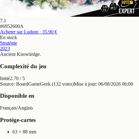
7.1
#
6952600A
Acheter sur Ludum
· 35.90 €
En stock
Stratégie
2023
Ancient Knowledge
.
Complexité du jeu
Initié
2.70
/ 5
Source: BoardGameGeek (132 votes)
Mise à jour:
06/08/2026 06:00
Disponible en
Français
/
Anglais
Protège-cartes
63 × 88 mm