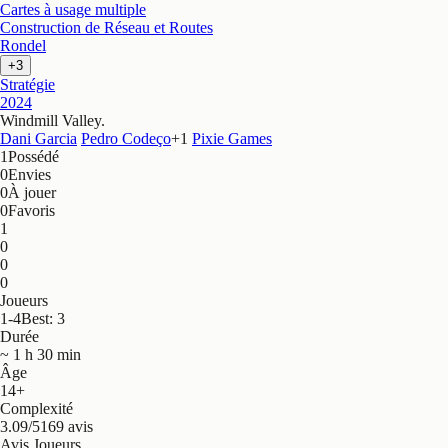
Cartes à usage multiple
Construction de Réseau et Routes
Rondel
+3
Stratégie
2024
Windmill Valley
.
Dani Garcia
Pedro Codeço
+
1
Pixie Games
1
Possédé
0
Envies
0
À jouer
0
Favoris
1
0
0
0
Joueurs
1-4
Best: 3
Durée
~ 1 h 30 min
Âge
14+
Complexité
3.09/5
169 avis
Avis Joueurs