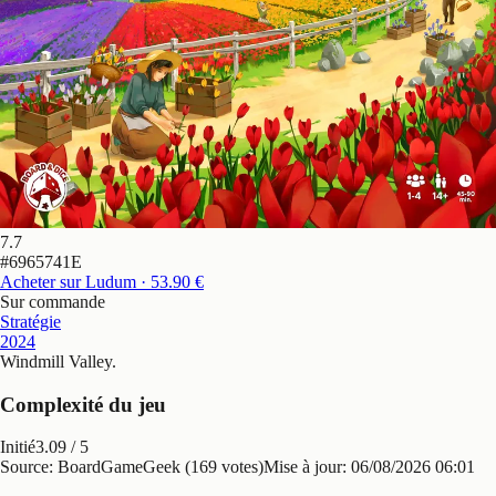
7.7
#
6965741E
Acheter sur Ludum
· 53.90 €
Sur commande
Stratégie
2024
Windmill Valley
.
Complexité du jeu
Initié
3.09
/ 5
Source: BoardGameGeek (169 votes)
Mise à jour:
06/08/2026 06:01