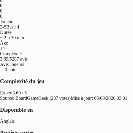
0
0
0
0
Joueurs
2-5
Best: 4
Durée
~ 2 h 30 min
Âge
14+
Complexité
3.69/5
287 avis
Avis Joueurs
—
0 note
Complexité du jeu
Expert
3.69
/ 5
Source: BoardGameGeek (287 votes)
Mise à jour:
05/08/2026 03:01
Disponible en
Anglais
Protège-cartes