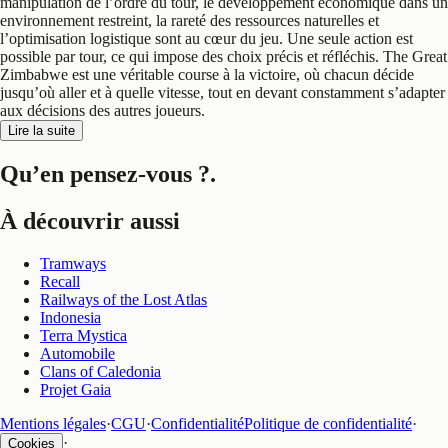
manipulation de l’ordre du tour, le développement économique dans un
environnement restreint, la rareté des ressources naturelles et
l’optimisation logistique sont au cœur du jeu. Une seule action est
possible par tour, ce qui impose des choix précis et réfléchis. The Great
Zimbabwe est une véritable course à la victoire, où chacun décide
jusqu’où aller et à quelle vitesse, tout en devant constamment s’adapter
aux décisions des autres joueurs.
Lire la suite
Qu’en pensez-vous ?
.
À découvrir aussi
Tramways
Recall
Railways of the Lost Atlas
Indonesia
Terra Mystica
Automobile
Clans of Caledonia
Projet Gaia
Mentions légales
·
CGU
·
Confidentialité
Politique de confidentialité
·
·
Cookies