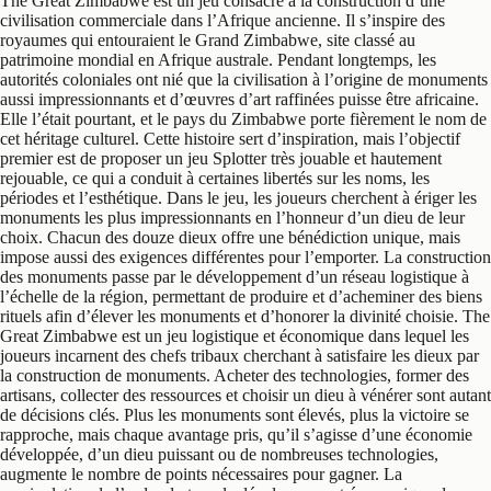
The Great Zimbabwe est un jeu consacré à la construction d’une
civilisation commerciale dans l’Afrique ancienne. Il s’inspire des
royaumes qui entouraient le Grand Zimbabwe, site classé au
patrimoine mondial en Afrique australe. Pendant longtemps, les
autorités coloniales ont nié que la civilisation à l’origine de monuments
aussi impressionnants et d’œuvres d’art raffinées puisse être africaine.
Elle l’était pourtant, et le pays du Zimbabwe porte fièrement le nom de
cet héritage culturel. Cette histoire sert d’inspiration, mais l’objectif
premier est de proposer un jeu Splotter très jouable et hautement
rejouable, ce qui a conduit à certaines libertés sur les noms, les
périodes et l’esthétique. Dans le jeu, les joueurs cherchent à ériger les
monuments les plus impressionnants en l’honneur d’un dieu de leur
choix. Chacun des douze dieux offre une bénédiction unique, mais
impose aussi des exigences différentes pour l’emporter. La construction
des monuments passe par le développement d’un réseau logistique à
l’échelle de la région, permettant de produire et d’acheminer des biens
rituels afin d’élever les monuments et d’honorer la divinité choisie. The
Great Zimbabwe est un jeu logistique et économique dans lequel les
joueurs incarnent des chefs tribaux cherchant à satisfaire les dieux par
la construction de monuments. Acheter des technologies, former des
artisans, collecter des ressources et choisir un dieu à vénérer sont autant
de décisions clés. Plus les monuments sont élevés, plus la victoire se
rapproche, mais chaque avantage pris, qu’il s’agisse d’une économie
développée, d’un dieu puissant ou de nombreuses technologies,
augmente le nombre de points nécessaires pour gagner. La