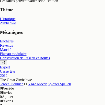
Les tailles peuvent varier selon l'édition.
Thème
Historique
Zimbabwe
Mécaniques
Enchères
Revenus
Marché
Plateau modulaire
Construction de Réseau et Routes
+7
Expert
Casse-tête
2012
The Great Zimbabwe
.
Jeroen Doumen
+
1
Ynze Moedt
Splotter Spellen
0
Possédé
0
Envies
0
À jouer
0
Favoris