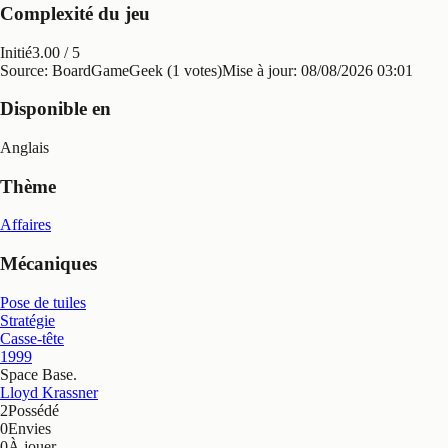
Complexité du jeu
Initié
3.00
/ 5
Source: BoardGameGeek (1 votes)
Mise à jour:
08/08/2026 03:01
Disponible en
Anglais
Thème
Affaires
Mécaniques
Pose de tuiles
Stratégie
Casse-tête
1999
Space Base
.
Lloyd Krassner
2
Possédé
0
Envies
0
À jouer