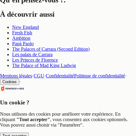
Qu’en pensez-vous ?
.
À découvrir aussi
New England
Fresh Fish
Ambition
Papà Paolo
The Palaces of Carrara (Second Edition)
Les palais de Carrara
Les Princes de Florence
The Palace of Mad King Ludwig
Mentions légales
·
CGU
·
Confidentialité
Politique de confidentialité
·
·
Cookies
Un cookie ?
Nous utilisons des cookies pour améliorer votre expérience. En
cliquant
"Tout accepter"
, vous consentez aux cookies optionnels.
Vous pouvez aussi choisir via
"Paramétrer"
.
Tout accepter