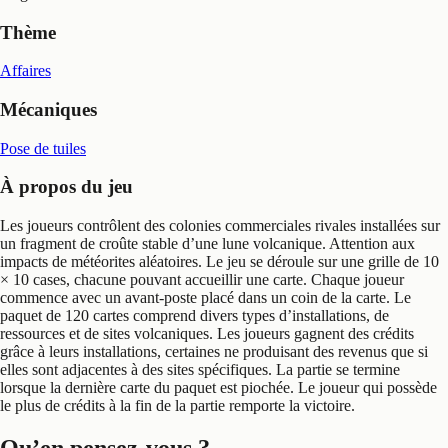
Thème
Affaires
Mécaniques
Pose de tuiles
À propos du jeu
Les joueurs contrôlent des colonies commerciales rivales installées sur
un fragment de croûte stable d’une lune volcanique. Attention aux
impacts de météorites aléatoires. Le jeu se déroule sur une grille de 10
× 10 cases, chacune pouvant accueillir une carte. Chaque joueur
commence avec un avant-poste placé dans un coin de la carte. Le
paquet de 120 cartes comprend divers types d’installations, de
ressources et de sites volcaniques. Les joueurs gagnent des crédits
grâce à leurs installations, certaines ne produisant des revenus que si
elles sont adjacentes à des sites spécifiques. La partie se termine
lorsque la dernière carte du paquet est piochée. Le joueur qui possède
le plus de crédits à la fin de la partie remporte la victoire.