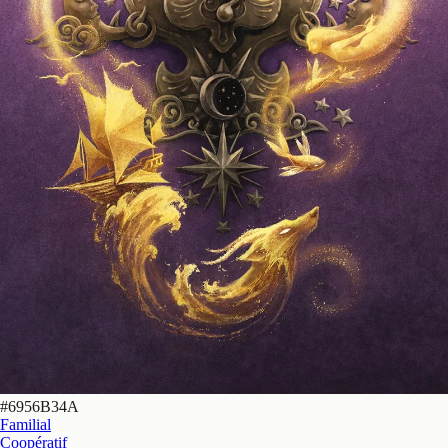
#
6956B34A
Familial
Coopératif