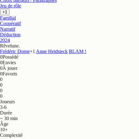
Choix narratifs / Paragraphes
Jeu de rôle
+1
Familial
Coopératif
Narratif
Déduction
2024
Rêvelune
.
Frédéric Dorne
+
1
Anne Heidsieck
BLAM !
0
Possédé
0
Envies
0
À jouer
0
Favoris
0
0
0
0
Joueurs
3-6
Durée
~ 30 min
Âge
10+
Complexité