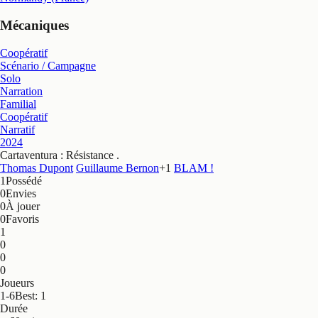
Mécaniques
Coopératif
Scénario / Campagne
Solo
Narration
Familial
Coopératif
Narratif
2024
Cartaventura : Résistance
.
Thomas Dupont
Guillaume Bernon
+
1
BLAM !
1
Possédé
0
Envies
0
À jouer
0
Favoris
1
0
0
0
Joueurs
1-6
Best: 1
Durée