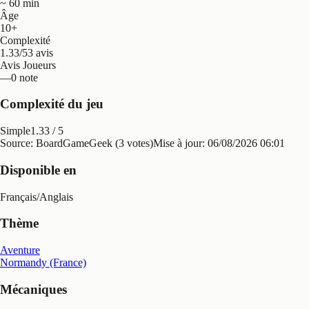
~ 60 min
Âge
10+
Complexité
1.33/5
3 avis
Avis Joueurs
—
0 note
Complexité du jeu
Simple
1.33
/ 5
Source: BoardGameGeek (3 votes)
Mise à jour:
06/08/2026 06:01
Disponible en
Français
/
Anglais
Thème
Aventure
Normandy (France)
Mécaniques