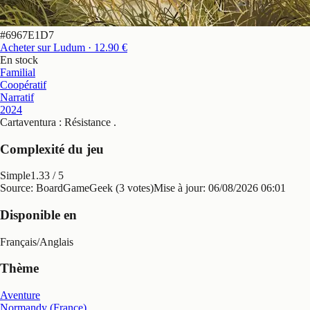
#
6967E1D7
Acheter sur Ludum
· 12.90 €
En stock
Familial
Coopératif
Narratif
2024
Cartaventura : Résistance
.
Complexité du jeu
Simple
1.33
/ 5
Source: BoardGameGeek (3 votes)
Mise à jour:
06/08/2026 06:01
Disponible en
Français
/
Anglais
Thème
Aventure
Normandy (France)