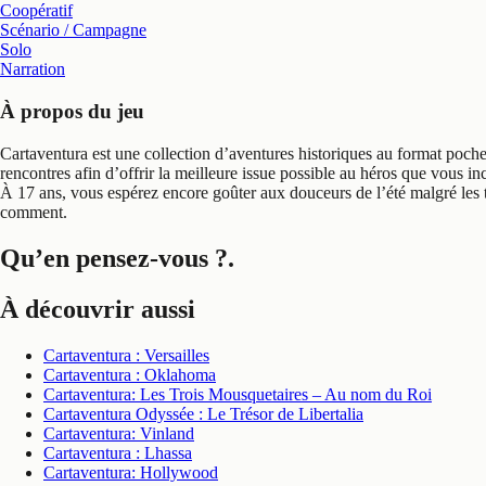
Coopératif
Scénario / Campagne
Solo
Narration
À propos du jeu
Cartaventura est une collection d’aventures historiques au format poche,
rencontres afin d’offrir la meilleure issue possible au héros que vous i
À 17 ans, vous espérez encore goûter aux douceurs de l’été malgré les ter
comment.
Qu’en pensez-vous ?
.
À découvrir aussi
Cartaventura : Versailles
Cartaventura : Oklahoma
Cartaventura: Les Trois Mousquetaires – Au nom du Roi
Cartaventura Odyssée : Le Trésor de Libertalia
Cartaventura: Vinland
Cartaventura : Lhassa
Cartaventura: Hollywood