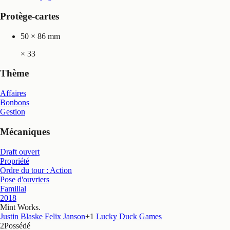
Protège-cartes
50 × 86 mm
×
33
Thème
Affaires
Bonbons
Gestion
Mécaniques
Draft ouvert
Propriété
Ordre du tour : Action
Pose d'ouvriers
Familial
2018
Mint Works
.
Justin Blaske
Felix Janson
+
1
Lucky Duck Games
2
Possédé