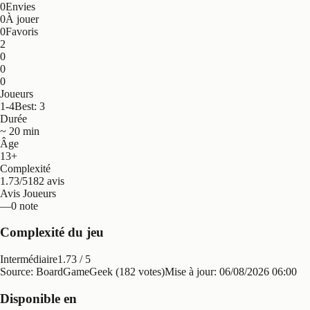
0
Envies
0
À jouer
0
Favoris
2
0
0
0
Joueurs
1-4
Best: 3
Durée
~ 20 min
Âge
13+
Complexité
1.73/5
182 avis
Avis Joueurs
—
0 note
Complexité du jeu
Intermédiaire
1.73
/ 5
Source: BoardGameGeek (182 votes)
Mise à jour:
06/08/2026 06:00
Disponible en