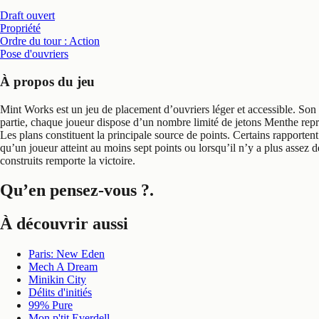
Draft ouvert
Propriété
Ordre du tour : Action
Pose d'ouvriers
À propos du jeu
Mint Works est un jeu de placement d’ouvriers léger et accessible. Son f
partie, chaque joueur dispose d’un nombre limité de jetons Menthe représ
Les plans constituent la principale source de points. Certains rapporten
qu’un joueur atteint au moins sept points ou lorsqu’il n’y a plus assez de
construits remporte la victoire.
Qu’en pensez-vous ?
.
À découvrir aussi
Paris: New Eden
Mech A Dream
Minikin City
Délits d'initiés
99% Pure
Mon p'tit Everdell