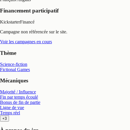
Financement participatif
Kickstarter
Financé
Campagne non référencée sur le site.
Voir les campagnes en cours
Thème
Science-fiction
Fictional Games
Mécaniques
Majorité / Influence
Fin par temps écoulé
Bonus de fin de partie
Ligne de vue
Temps réel
+3