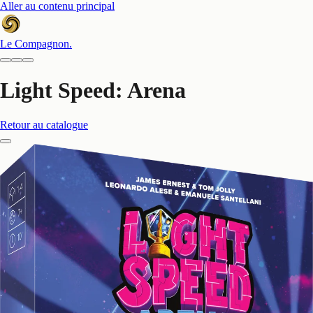
Aller au contenu principal
Le Compagnon
.
Light Speed: Arena
Retour au catalogue