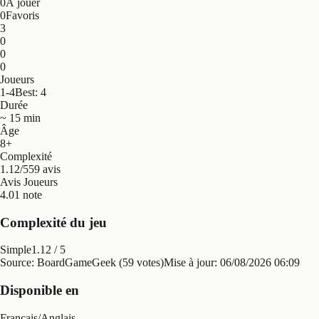
0
À jouer
0
Favoris
3
0
0
0
Joueurs
1-4
Best: 4
Durée
~ 15 min
Âge
8+
Complexité
1.12/5
59 avis
Avis Joueurs
4.0
1 note
Complexité du jeu
Simple
1.12
/ 5
Source: BoardGameGeek (59 votes)
Mise à jour:
06/08/2026 06:09
Disponible en
Français
/
Anglais