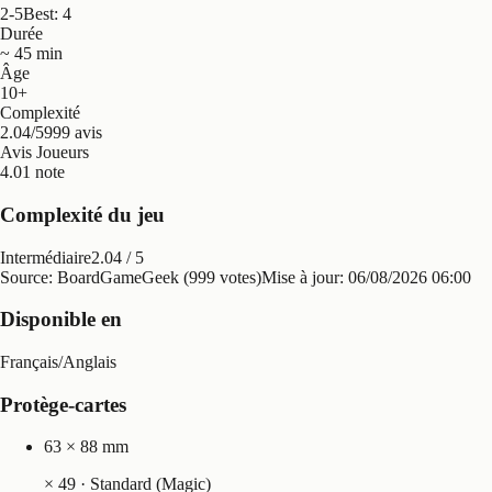
2-5
Best: 4
Durée
~ 45 min
Âge
10+
Complexité
2.04/5
999 avis
Avis Joueurs
4.0
1 note
Complexité du jeu
Intermédiaire
2.04
/ 5
Source: BoardGameGeek (999 votes)
Mise à jour:
06/08/2026 06:00
Disponible en
Français
/
Anglais
Protège-cartes
63 × 88 mm
×
49
· Standard (Magic)