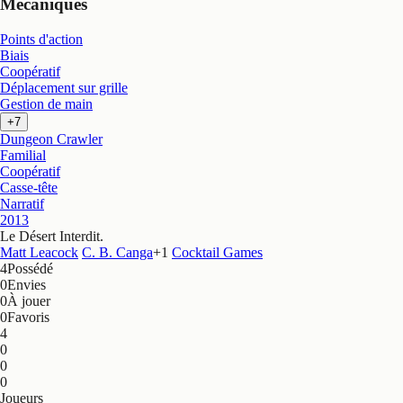
Mécaniques
Points d'action
Biais
Coopératif
Déplacement sur grille
Gestion de main
+7
Dungeon Crawler
Familial
Coopératif
Casse-tête
Narratif
2013
Le Désert Interdit
.
Matt Leacock
C. B. Canga
+
1
Cocktail Games
4
Possédé
0
Envies
0
À jouer
0
Favoris
4
0
0
0
Joueurs