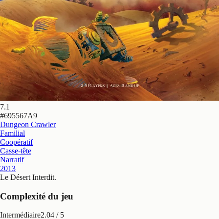
7.1
#
695567A9
Dungeon Crawler
Familial
Coopératif
Casse-tête
Narratif
2013
Le Désert Interdit
.
Complexité du jeu
Intermédiaire
2.04
/ 5