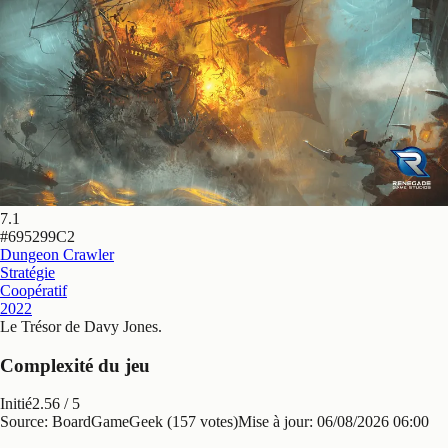
7.1
#
695299C2
Dungeon Crawler
Stratégie
Coopératif
2022
Le Trésor de Davy Jones
.
Complexité du jeu
Initié
2.56
/ 5
Source: BoardGameGeek (157 votes)
Mise à jour:
06/08/2026 06:00