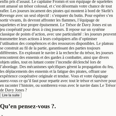
enfin pris d’assaut. Le capitaine Fromm et son équipage de squelettes
ont amassé un trésor colossal, et c’est désormais votre chance de tout
rafler. Les joueurs incarnent des pirates qui montent à bord de Skelit’s
Revenge avec un seul objectif : s’emparer du butin. Pour espérer s’en
sortir vivants, ils devront affronter les flammes, l’équipage de
squelettes et leur propre épuisement. Le Trésor de Davy Jones est un
jeu coopératif pour deux à cinq joueurs. Il repose sur un système
classique de points d’action, avec une particularité : les joueurs peuvent
transmettre leurs actions à leurs coéquipiers afin d’optimiser
l’utilisation des compétences et des ressources disponibles. Le plateau
se construit au fil de la partie, garantissant des parties toujours
différentes. En explorant le navire à la recherche du trésor, les joueurs
rencontrent des ennemis et des gardes à combattre, ainsi que divers
objets utiles, tout en luttant contre l’incendie déclenché lors de
l’abordage. Des mécanismes spécifiques gèrent la propagation du feu,
les déplacements des ennemis et la fatigue des pirates, offrant une
expérience coopérative originale et tendue. Vous et votre équipage
aurez-vous ce qu’il faut pour repartir avec tout le trésor et survivre pour
en raconter l’histoire, ou sombrerez-vous avec le navire dans Le Trésor
de Davy Jones ?
Lire la suite
Qu’en pensez-vous ?
.