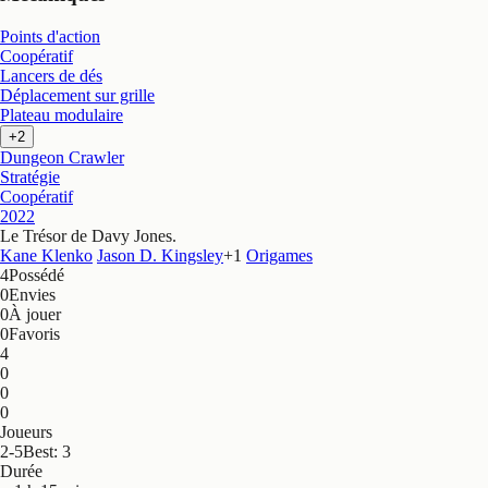
Points d'action
Coopératif
Lancers de dés
Déplacement sur grille
Plateau modulaire
+2
Dungeon Crawler
Stratégie
Coopératif
2022
Le Trésor de Davy Jones
.
Kane Klenko
Jason D. Kingsley
+
1
Origames
4
Possédé
0
Envies
0
À jouer
0
Favoris
4
0
0
0
Joueurs
2-5
Best: 3
Durée