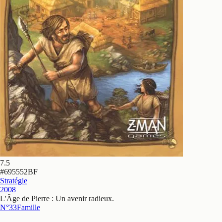
7.5
#
695552BF
Stratégie
2008
L'Âge de Pierre : Un avenir radieux
.
N°33
Famille