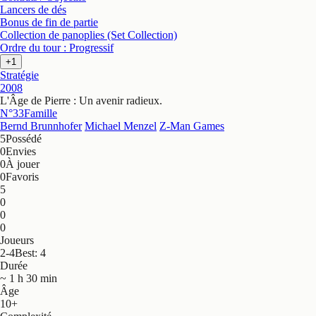
Lancers de dés
Bonus de fin de partie
Collection de panoplies (Set Collection)
Ordre du tour : Progressif
+1
Stratégie
2008
L'Âge de Pierre : Un avenir radieux
.
N°33
Famille
Bernd Brunnhofer
Michael Menzel
Z-Man Games
5
Possédé
0
Envies
0
À jouer
0
Favoris
5
0
0
0
Joueurs
2-4
Best: 4
Durée
~ 1 h 30 min
Âge
10+