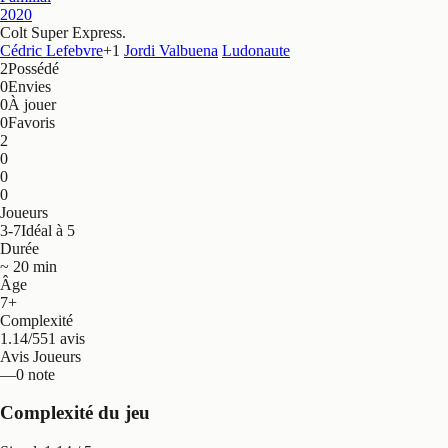
2020
Colt Super Express
.
Cédric Lefebvre
+
1
Jordi Valbuena
Ludonaute
2
Possédé
0
Envies
0
À jouer
0
Favoris
2
0
0
0
Joueurs
3-7
Idéal à 5
Durée
~ 20 min
Âge
7+
Complexité
1.14/5
51 avis
Avis Joueurs
—
0 note
Complexité du jeu