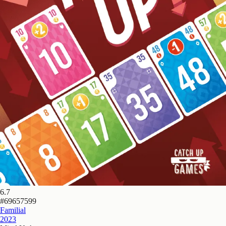
6.7
#
69657599
Familial
2023