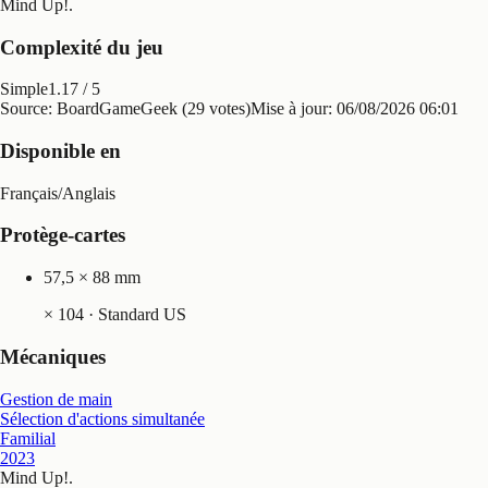
Mind Up!
.
Complexité du jeu
Simple
1.17
/ 5
Source: BoardGameGeek (29 votes)
Mise à jour:
06/08/2026 06:01
Disponible en
Français
/
Anglais
Protège-cartes
57,5 × 88 mm
×
104
· Standard US
Mécaniques
Gestion de main
Sélection d'actions simultanée
Familial
2023
Mind Up!
.