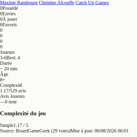
Maxime Rambourg
Christine Alcouffe
Catch Up Games
0
Possédé
0
Envies
0
À jouer
0
Favoris
0
0
0
0
Joueurs
3-6
Best: 4
Durée
~ 20 min
Âge
8+
Complexité
1.17/5
29 avis
Avis Joueurs
—
0 note
Complexité du jeu
Simple
1.17
/ 5
Source: BoardGameGeek (29 votes)
Mise à jour:
06/08/2026 06:01