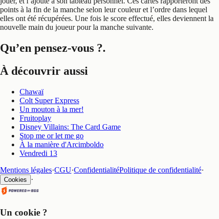
jouer, et l’ajoute à son tableau personnel. Ces cartes rapporteront des
points à la fin de la manche selon leur couleur et l’ordre dans lequel
elles ont été récupérées. Une fois le score effectué, elles deviennent la
nouvelle main du joueur pour la manche suivante.
Qu’en pensez-vous ?
.
À découvrir aussi
Chawaï
Colt Super Express
Un mouton à la mer!
Fruitoplay
Disney Villains: The Card Game
Stop me or let me go
À la manière d'Arcimboldo
Vendredi 13
Mentions légales
·
CGU
·
Confidentialité
Politique de confidentialité
·
·
Cookies
Un cookie ?