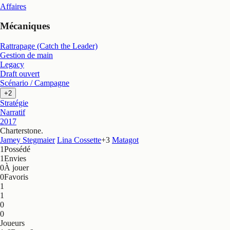
Affaires
Mécaniques
Rattrapage (Catch the Leader)
Gestion de main
Legacy
Draft ouvert
Scénario / Campagne
+2
Stratégie
Narratif
2017
Charterstone
.
Jamey Stegmaier
Lina Cossette
+
3
Matagot
1
Possédé
1
Envies
0
À jouer
0
Favoris
1
1
0
0
Joueurs