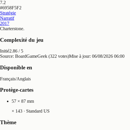
7.2
#
6958F5F2
Stratégie
Narratif
2017
Charterstone
.
Complexité du jeu
Initié
2.86
/ 5
Source: BoardGameGeek (322 votes)
Mise à jour:
06/08/2026 06:00
Disponible en
Français
/
Anglais
Protège-cartes
57 × 87 mm
×
143
· Standard US
Thème