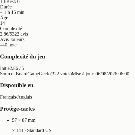
1-6
Best: 6
Durée
~ 1 h 15 min
Âge
14+
Complexité
2.86/5
322 avis
Avis Joueurs
—
0 note
Complexité du jeu
Initié
2.86
/ 5
Source: BoardGameGeek (322 votes)
Mise à jour:
06/08/2026 06:00
Disponible en
Français
/
Anglais
Protège-cartes
57 × 87 mm
×
143
· Standard US