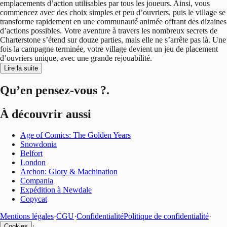
emplacements d’action utilisables par tous les joueurs. Ainsi, vous
commencez avec des choix simples et peu d’ouvriers, puis le village se
transforme rapidement en une communauté animée offrant des dizaines
d’actions possibles. Votre aventure à travers les nombreux secrets de
Charterstone s’étend sur douze parties, mais elle ne s’arrête pas là. Une
fois la campagne terminée, votre village devient un jeu de placement
d’ouvriers unique, avec une grande rejouabilité.
Lire la suite
Qu’en pensez-vous ?
.
À découvrir aussi
Age of Comics: The Golden Years
Snowdonia
Belfort
London
Archon: Glory & Machination
Compania
Expédition à Newdale
Copycat
Mentions légales
·
CGU
·
Confidentialité
Politique de confidentialité
·
·
Cookies