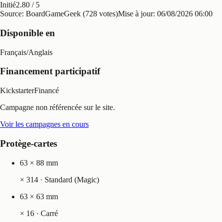
Initié
2.80
/ 5
Source: BoardGameGeek (728 votes)
Mise à jour:
06/08/2026 06:00
Disponible en
Français
/
Anglais
Financement participatif
Kickstarter
Financé
Campagne non référencée sur le site.
Voir les campagnes en cours
Protège-cartes
63 × 88 mm
×
314
· Standard (Magic)
63 × 63 mm
×
16
· Carré