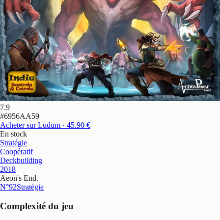
7.9
#
6956AA59
Acheter sur Ludum
· 45.90 €
En stock
Stratégie
Coopératif
Deckbuilding
2018
Aeon's End
.
N°92
Stratégie
Complexité du jeu