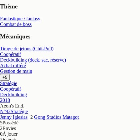
Thème
Fantastique / fantasy
Combat de boss
Mécaniques
Tirage de jetons (Chit-Pull)
Coopératif
Deckbuilding (deck, sac, réserve)
Achat différé
Gestion de main
+5
Stratégie
Coopératif
Deckbuilding
2018
Aeon's End
.
N°92
Stratégie
Jenny Iglesias
+
2
Gong Studios
Matagot
5
Possédé
2
Envies
0
À jouer
2
Favoris