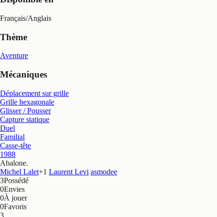
Français
/
Anglais
Thème
Aventure
Mécaniques
Déplacement sur grille
Grille hexagonale
Glisser / Pousser
Capture statique
Duel
Familial
Casse-tête
1988
Abalone
.
Michel Lalet
+
1
Laurent Levi
asmodee
3
Possédé
0
Envies
0
À jouer
0
Favoris
3