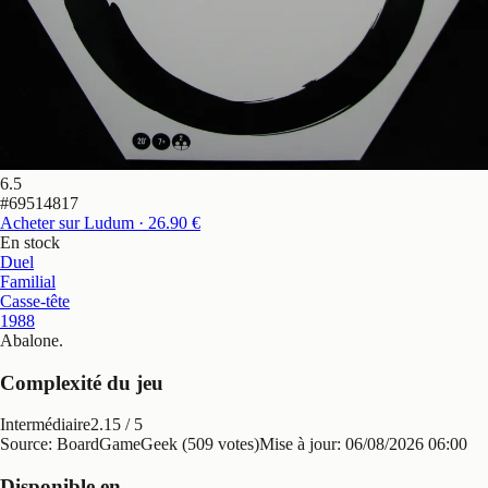
6.5
#
69514817
Acheter sur Ludum
· 26.90 €
En stock
Duel
Familial
Casse-tête
1988
Abalone
.
Complexité du jeu
Intermédiaire
2.15
/ 5
Source: BoardGameGeek (509 votes)
Mise à jour:
06/08/2026 06:00
Disponible en