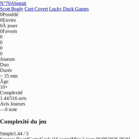
N°70
Abstrait
Scott Brady
Curt Covert
Lucky Duck Games
0
Possédé
0
Envies
0
À jouer
0
Favoris
0
0
0
0
Joueurs
Duo
Durée
~ 35 min
Âge
10+
Complexité
1.44/5
16 avis
Avis Joueurs
—
0 note
Complexité du jeu
Simple
1.44
/ 5