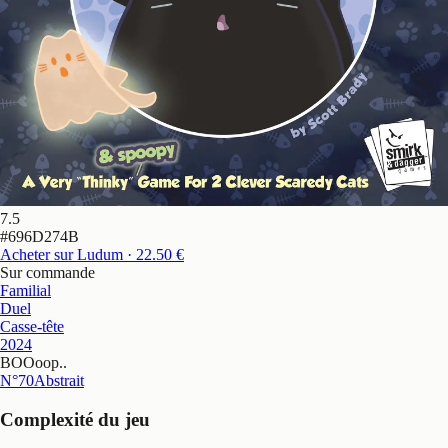
7.5
#
696D274B
Acheter sur Ludum
· 22.50 €
Sur commande
Familial
Duel
Casse-tête
2024
BOOoop.
.
N°70
Abstrait
Complexité du jeu