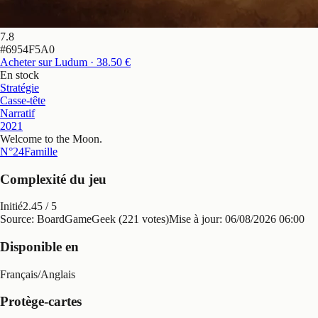
7.8
#
6954F5A0
Acheter sur Ludum
· 38.50 €
En stock
Stratégie
Casse-tête
Narratif
2021
Welcome to the Moon
.
N°24
Famille
Complexité du jeu
Initié
2.45
/ 5
Source: BoardGameGeek (221 votes)
Mise à jour:
06/08/2026 06:00
Disponible en
Français
/
Anglais
Protège-cartes