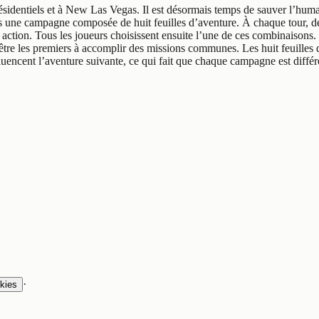
ésidentiels et à New Las Vegas. Il est désormais temps de sauver l’huma
ne campagne composée de huit feuilles d’aventure. À chaque tour, des ca
action. Tous les joueurs choisissent ensuite l’une de ces combinaisons.
ur être les premiers à accomplir des missions communes. Les huit feuille
ncent l’aventure suivante, ce qui fait que chaque campagne est différe
·
kies