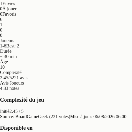
1
Envies
0
À jouer
0
Favoris
6
1
0
0
Joueurs
1-6
Best: 2
Durée
~ 30 min
Âge
10+
Complexité
2.45/5
221 avis
Avis Joueurs
4.3
3 notes
Complexité du jeu
Initié
2.45
/ 5
Source: BoardGameGeek (221 votes)
Mise à jour:
06/08/2026 06:00
Disponible en