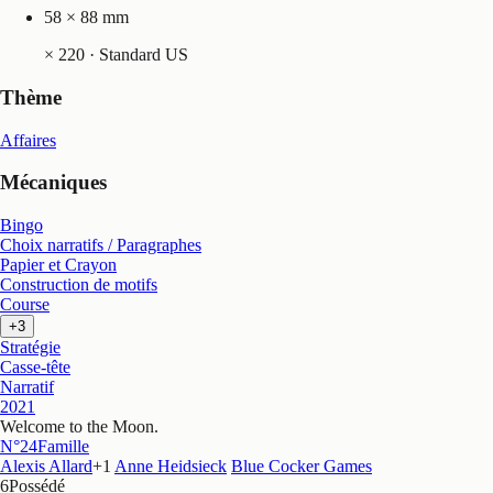
58 × 88 mm
×
220
· Standard US
Thème
Affaires
Mécaniques
Bingo
Choix narratifs / Paragraphes
Papier et Crayon
Construction de motifs
Course
+3
Stratégie
Casse-tête
Narratif
2021
Welcome to the Moon
.
N°24
Famille
Alexis Allard
+
1
Anne Heidsieck
Blue Cocker Games
6
Possédé