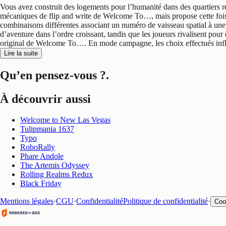
Vous avez construit des logements pour l’humanité dans des quartiers r
mécaniques de flip and write de Welcome To…, mais propose cette fois u
combinaisons différentes associant un numéro de vaisseau spatial à une 
d’aventure dans l’ordre croissant, tandis que les joueurs rivalisent po
original de Welcome To…. En mode campagne, les choix effectués influe
Lire la suite
Qu’en pensez-vous ?
.
À découvrir aussi
Welcome to New Las Vegas
Tulipmania 1637
Typo
RoboRally
Phare Andole
The Artemis Odyssey
Rolling Realms Redux
Black Friday
Mentions légales
·
CGU
·
Confidentialité
Politique de confidentialité
·
Coo