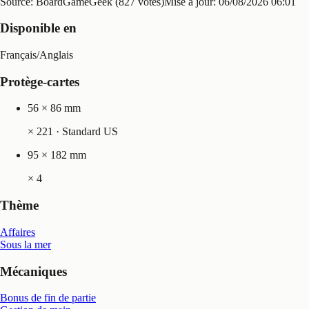
Source: BoardGameGeek (827 votes)
Mise à jour:
06/08/2026 06:01
Disponible en
Français
/
Anglais
Protège-cartes
56 × 86 mm
×
221
· Standard US
95 × 182 mm
×
4
Thème
Affaires
Sous la mer
Mécaniques
Bonus de fin de partie