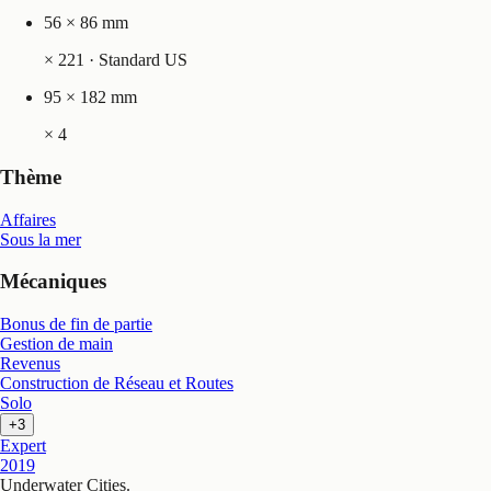
56 × 86 mm
×
221
· Standard US
95 × 182 mm
×
4
Thème
Affaires
Sous la mer
Mécaniques
Bonus de fin de partie
Gestion de main
Revenus
Construction de Réseau et Routes
Solo
+3
Expert
2019
Underwater Cities
.