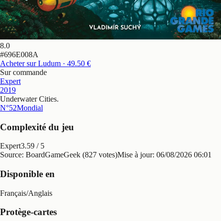
8.0
#
696E008A
Acheter sur Ludum
· 49.50 €
Sur commande
Expert
2019
Underwater Cities
.
N°52
Mondial
Complexité du jeu
Expert
3.59
/ 5
Source: BoardGameGeek (827 votes)
Mise à jour:
06/08/2026 06:01
Disponible en
Français
/
Anglais
Protège-cartes