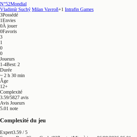
N°52
Mondial
Vladimír Suchý
Milan Vavroň
+
1
Intrafin Games
3
Possédé
1
Envies
0
À jouer
0
Favoris
3
1
0
0
Joueurs
1-4
Best: 2
Durée
~ 2 h 30 min
Âge
12+
Complexité
3.59/5
827 avis
Avis Joueurs
5.0
1 note
Complexité du jeu
Expert
3.59
/ 5