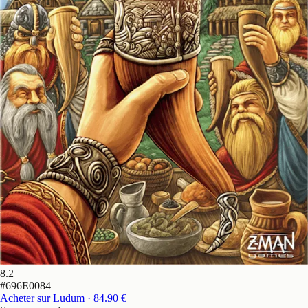
8.2
#
696E0084
Acheter sur Ludum
· 84.90 €