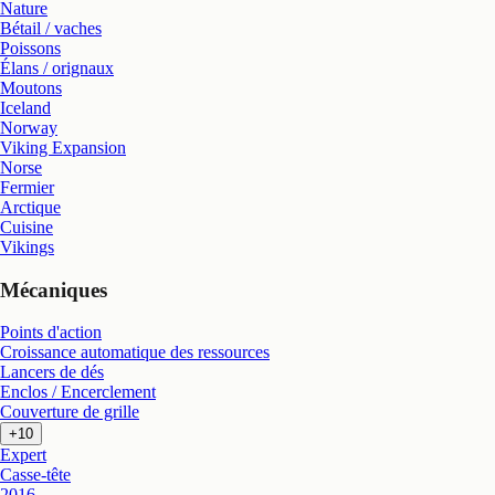
Nature
Bétail / vaches
Poissons
Élans / orignaux
Moutons
Iceland
Norway
Viking Expansion
Norse
Fermier
Arctique
Cuisine
Vikings
Mécaniques
Points d'action
Croissance automatique des ressources
Lancers de dés
Enclos / Encerclement
Couverture de grille
+10
Expert
Casse-tête
2016