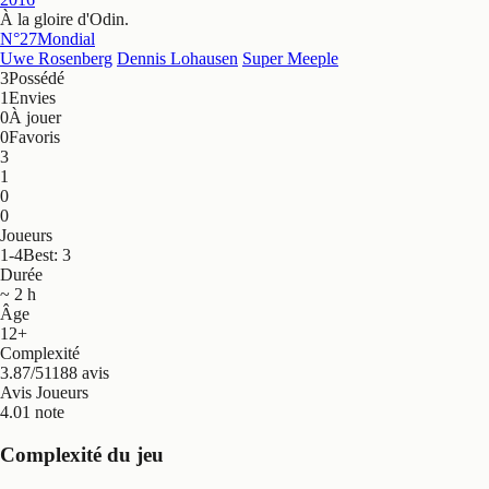
À la gloire d'Odin
.
N°27
Mondial
Uwe Rosenberg
Dennis Lohausen
Super Meeple
3
Possédé
1
Envies
0
À jouer
0
Favoris
3
1
0
0
Joueurs
1-4
Best: 3
Durée
~ 2 h
Âge
12+
Complexité
3.87/5
1188 avis
Avis Joueurs
4.0
1 note
Complexité du jeu