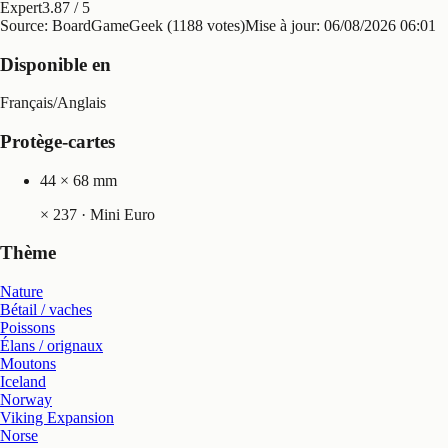
Expert
3.87
/ 5
Source: BoardGameGeek (1188 votes)
Mise à jour:
06/08/2026 06:01
Disponible en
Français
/
Anglais
Protège-cartes
44 × 68 mm
×
237
· Mini Euro
Thème
Nature
Bétail / vaches
Poissons
Élans / orignaux
Moutons
Iceland
Norway
Viking Expansion
Norse