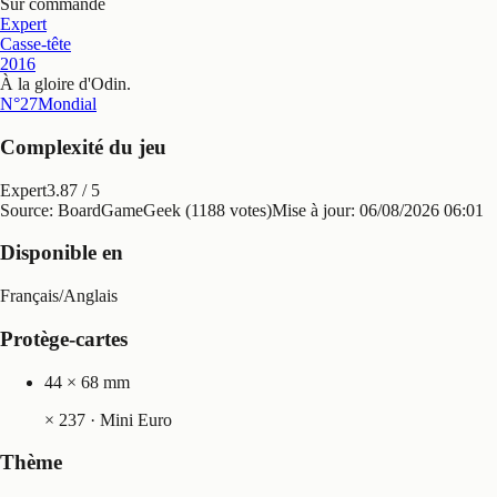
Sur commande
Expert
Casse-tête
2016
À la gloire d'Odin
.
N°27
Mondial
Complexité du jeu
Expert
3.87
/ 5
Source: BoardGameGeek (1188 votes)
Mise à jour:
06/08/2026 06:01
Disponible en
Français
/
Anglais
Protège-cartes
44 × 68 mm
×
237
· Mini Euro
Thème