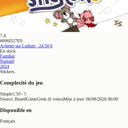
7.4
#
696D27E9
Acheter sur Ludum
· 24.50 €
En stock
Familial
Narratif
2024
Stickers
.
Complexité du jeu
Simple
1.50
/ 5
Source: BoardGameGeek (6 votes)
Mise à jour:
06/08/2026 06:09
Disponible en
Français