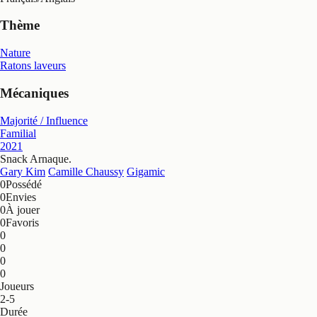
Thème
Nature
Ratons laveurs
Mécaniques
Majorité / Influence
Familial
2021
Snack Arnaque
.
Gary Kim
Camille Chaussy
Gigamic
0
Possédé
0
Envies
0
À jouer
0
Favoris
0
0
0
0
Joueurs
2-5
Durée