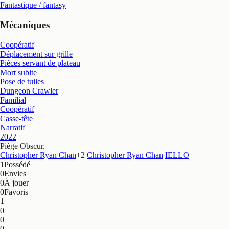
Fantastique / fantasy
Mécaniques
Coopératif
Déplacement sur grille
Pièces servant de plateau
Mort subite
Pose de tuiles
Dungeon Crawler
Familial
Coopératif
Casse-tête
Narratif
2022
Piège Obscur
.
Christopher Ryan Chan
+
2
Christopher Ryan Chan
IELLO
1
Possédé
0
Envies
0
À jouer
0
Favoris
1
0
0
0