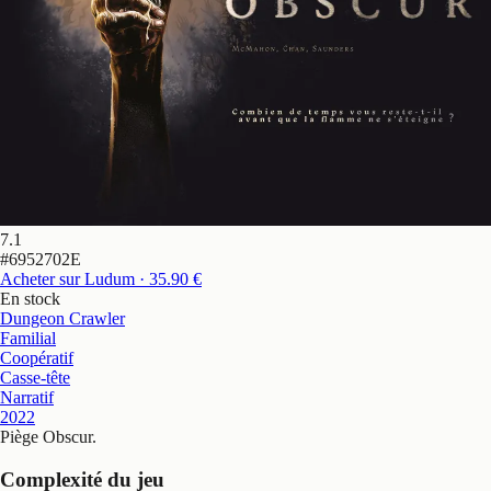
7.1
#
6952702E
Acheter sur Ludum
· 35.90 €
En stock
Dungeon Crawler
Familial
Coopératif
Casse-tête
Narratif
2022
Piège Obscur
.
Complexité du jeu