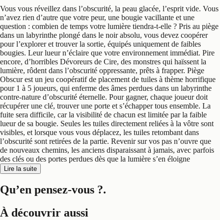
Vous vous réveillez dans l’obscurité, la peau glacée, l’esprit vide. Vous
n’avez rien d’autre que votre peur, une bougie vacillante et une
question : combien de temps votre lumière tiendra-t-elle ? Pris au piège
dans un labyrinthe plongé dans le noir absolu, vous devez coopérer
pour l’explorer et trouver la sortie, équipés uniquement de faibles
bougies. Leur lueur n’éclaire que votre environnement immédiat. Pire
encore, d’horribles Dévoreurs de Cire, des monstres qui haïssent la
lumière, rôdent dans l’obscurité oppressante, prêts à frapper. Piège
Obscur est un jeu coopératif de placement de tuiles à thème horrifique
pour 1 à 5 joueurs, qui enferme des âmes perdues dans un labyrinthe
contre-nature d’obscurité éternelle. Pour gagner, chaque joueur doit
récupérer une clé, trouver une porte et s’échapper tous ensemble. La
fuite sera difficile, car la visibilité de chacun est limitée par la faible
lueur de sa bougie. Seules les tuiles directement reliées à la vôtre sont
visibles, et lorsque vous vous déplacez, les tuiles retombant dans
l’obscurité sont retirées de la partie. Revenir sur vos pas n’ouvre que
de nouveaux chemins, les anciens disparaissant à jamais, avec parfois
des clés ou des portes perdues dès que la lumière s’en éloigne
Lire la suite
Qu’en pensez-vous ?
.
À découvrir aussi