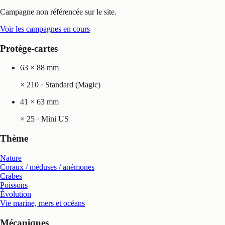
Campagne non référencée sur le site.
Voir les campagnes en cours
Protège-cartes
63 × 88 mm
×
210
· Standard (Magic)
41 × 63 mm
×
25
· Mini US
Thème
Nature
Coraux / méduses / anémones
Crabes
Poissons
Évolution
Vie marine, mers et océans
Mécaniques