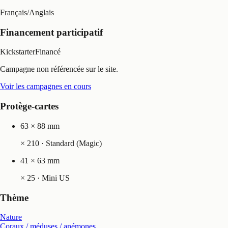
Français
/
Anglais
Financement participatif
Kickstarter
Financé
Campagne non référencée sur le site.
Voir les campagnes en cours
Protège-cartes
63 × 88 mm
×
210
· Standard (Magic)
41 × 63 mm
×
25
· Mini US
Thème
Nature
Coraux / méduses / anémones