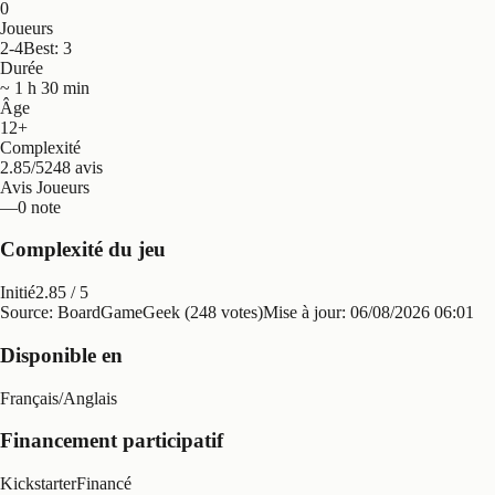
0
Joueurs
2-4
Best: 3
Durée
~ 1 h 30 min
Âge
12+
Complexité
2.85/5
248 avis
Avis Joueurs
—
0 note
Complexité du jeu
Initié
2.85
/ 5
Source: BoardGameGeek (248 votes)
Mise à jour:
06/08/2026 06:01
Disponible en
Français
/
Anglais
Financement participatif
Kickstarter
Financé