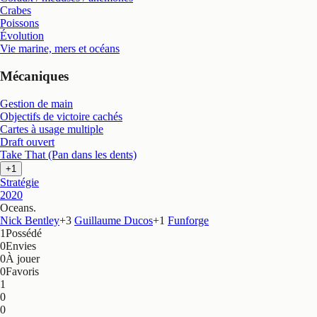
Crabes
Poissons
Évolution
Vie marine, mers et océans
Mécaniques
Gestion de main
Objectifs de victoire cachés
Cartes à usage multiple
Draft ouvert
Take That (Pan dans les dents)
+1
Stratégie
2020
Oceans
.
Nick Bentley
+
3
Guillaume Ducos
+
1
Funforge
1
Possédé
0
Envies
0
À jouer
0
Favoris
1
0
0