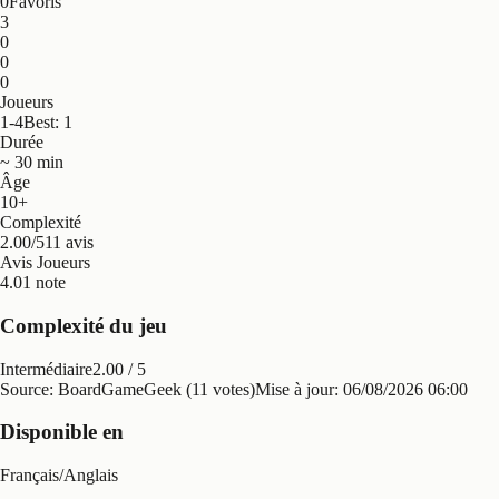
0
Favoris
3
0
0
0
Joueurs
1-4
Best: 1
Durée
~ 30 min
Âge
10+
Complexité
2.00/5
11 avis
Avis Joueurs
4.0
1 note
Complexité du jeu
Intermédiaire
2.00
/ 5
Source: BoardGameGeek (11 votes)
Mise à jour:
06/08/2026 06:00
Disponible en
Français
/
Anglais