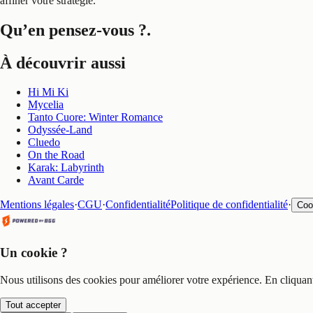
affiner votre stratégie.
Qu’en pensez-vous ?
.
À découvrir aussi
Hi Mi Ki
Mycelia
Tanto Cuore: Winter Romance
Odyssée-Land
Cluedo
On the Road
Karak: Labyrinth
Avant Carde
Mentions légales
·
CGU
·
Confidentialité
Politique de confidentialité
·
Coo
Un cookie ?
Nous utilisons des cookies pour améliorer votre expérience. En cliquan
Tout accepter