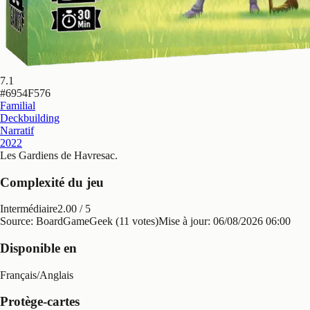
7.1
#
6954F576
Familial
Deckbuilding
Narratif
2022
Les Gardiens de Havresac
.
Complexité du jeu
Intermédiaire
2.00
/ 5
Source: BoardGameGeek (11 votes)
Mise à jour:
06/08/2026 06:00
Disponible en
Français
/
Anglais
Protège-cartes