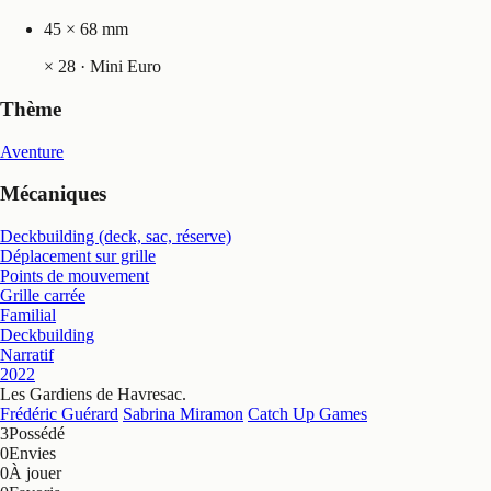
45 × 68 mm
×
28
· Mini Euro
Thème
Aventure
Mécaniques
Deckbuilding (deck, sac, réserve)
Déplacement sur grille
Points de mouvement
Grille carrée
Familial
Deckbuilding
Narratif
2022
Les Gardiens de Havresac
.
Frédéric Guérard
Sabrina Miramon
Catch Up Games
3
Possédé
0
Envies
0
À jouer