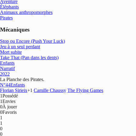
Aventure
Éléphants
Animaux anthropomorphes
Pirates
Mécaniques
Stop ou Encore (Push Your Luck)
Jeu à un seul perdant
Mort subite
Take That (Pan dans les dents)
Enfants
Narratif
2022
La Planche des Pirates
.
N°44
Enfants
Florian Sirieix
+
1
Camille Chaussy
The Flying Games
1
Possédé
1
Envies
0
À jouer
0
Favoris
1
1
0
0