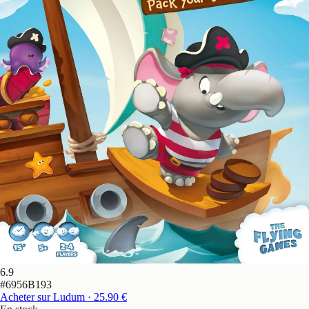
6.9
#
6956B193
Acheter sur Ludum
· 25.90 €