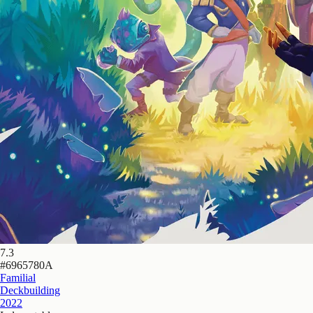
7.3
#
6965780A
Familial
Deckbuilding
2022