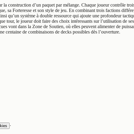
r la construction d’un paquet par mélange. Chaque joueur contrôle trois
, sa Forteresse et son style de jeu. En combinant trois factions différe
 ainsi qu’un système à double ressource qui ajoute une profondeur tactiq
ue tour, le joueur doit faire des choix intéressants sur l’utilisation de se
incues vont dans la Zone de Soutien, où elles peuvent alimenter de puis
une centaine de combinaisons de decks possibles dès l’ouverture.
·
kies