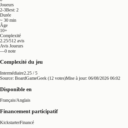
Joueurs
2-3
Best: 2
Durée
~ 30 min
Âge
10+
Complexité
2.25/5
12 avis
Avis Joueurs
—
0 note
Complexité du jeu
Intermédiaire
2.25
/ 5
Source: BoardGameGeek (12 votes)
Mise à jour:
06/08/2026 06:02
Disponible en
Français
/
Anglais
Financement participatif
Kickstarter
Financé