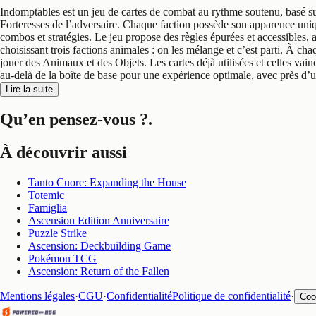
Indomptables est un jeu de cartes de combat au rythme soutenu, basé su
Forteresses de l’adversaire. Chaque faction possède son apparence unique
combos et stratégies. Le jeu propose des règles épurées et accessibles,
choisissant trois factions animales : on les mélange et c’est parti. À chaq
jouer des Animaux et des Objets. Les cartes déjà utilisées et celles va
au-delà de la boîte de base pour une expérience optimale, avec près d’
Lire la suite
Qu’en pensez-vous ?
.
À découvrir aussi
Tanto Cuore: Expanding the House
Totemic
Famiglia
Ascension Edition Anniversaire
Puzzle Strike
Ascension: Deckbuilding Game
Pokémon TCG
Ascension: Return of the Fallen
Mentions légales
·
CGU
·
Confidentialité
Politique de confidentialité
·
Coo