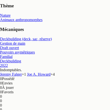
Thème
Nature
Animaux anthropomorphes
Mécaniques
Deckbuilding (deck, sac, réserve)
Gestion de main
Draft ouvert
Pouvoirs asymétriques
Familial
Deckbuilding
2022
Indomptables
.
Jeremy Falger
+
1
Joe A. Howard
+
4
0
Possédé
0
Envies
0
À jouer
0
Favoris
0
0
0
0