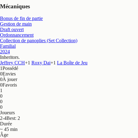
Mécaniques
Bonus de fin de partie
Gestion de main
Draft ouvert
Ordonnancement
Collection de panoplies (Set Collection)
Familial
2024
Inheritors
.
Jeffrey CCH
+
1
Roxy Dai
+
1
La Boîte de Jeu
1
Possédé
0
Envies
0
À jouer
0
Favoris
1
0
0
0
Joueurs
2-4
Best: 2
Durée
~ 45 min
Âge