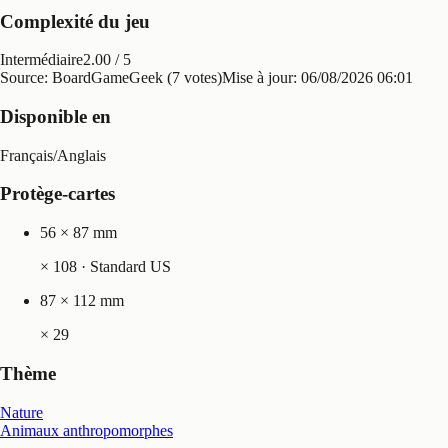
Complexité du jeu
Intermédiaire
2.00
/ 5
Source: BoardGameGeek (7 votes)
Mise à jour:
06/08/2026 06:01
Disponible en
Français
/
Anglais
Protège-cartes
56 × 87 mm
×
108
· Standard US
87 × 112 mm
×
29
Thème
Nature
Animaux anthropomorphes