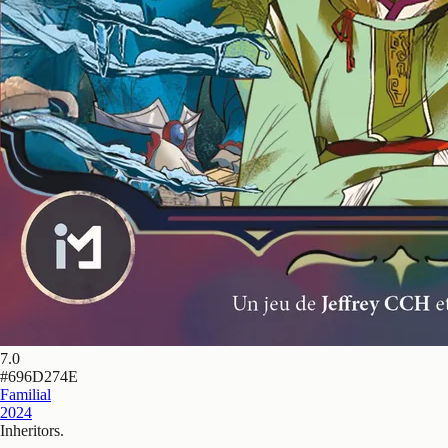
7.0
#
696D274E
Familial
2024
Inheritors
.