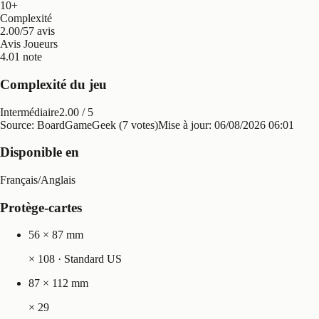
10+
Complexité
2.00/5
7 avis
Avis Joueurs
4.0
1 note
Complexité du jeu
Intermédiaire
2.00
/ 5
Source: BoardGameGeek (7 votes)
Mise à jour:
06/08/2026 06:01
Disponible en
Français
/
Anglais
Protège-cartes
56 × 87 mm
×
108
· Standard US
87 × 112 mm
×
29