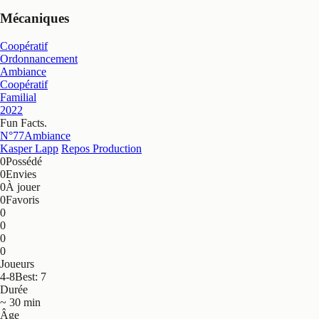
Mécaniques
Coopératif
Ordonnancement
Ambiance
Coopératif
Familial
2022
Fun Facts
.
N°77
Ambiance
Kasper Lapp
Repos Production
0
Possédé
0
Envies
0
À jouer
0
Favoris
0
0
0
0
Joueurs
4-8
Best: 7
Durée
~ 30 min
Âge