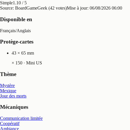
Simple
1.10
/ 5
Source: BoardGameGeek (42 votes)
Mise à jour:
06/08/2026 06:00
Disponible en
Français
/
Anglais
Protège-cartes
43 × 65 mm
×
150
· Mini US
Thème
Mystère
Mexique
Jour des morts
Mécaniques
Communication limitée
Coopératif
Ambiance