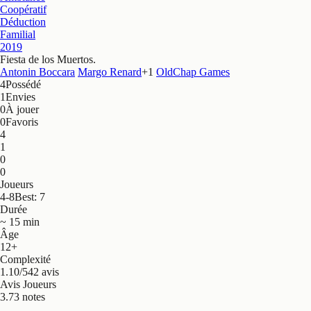
Coopératif
Déduction
Familial
2019
Fiesta de los Muertos
.
Antonin Boccara
Margo Renard
+
1
OldChap Games
4
Possédé
1
Envies
0
À jouer
0
Favoris
4
1
0
0
Joueurs
4-8
Best: 7
Durée
~ 15 min
Âge
12+
Complexité
1.10/5
42 avis
Avis Joueurs
3.7
3 notes