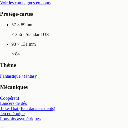
Voir les campagnes en cours
Protège-cartes
57 × 89 mm
×
356
· Standard US
93 × 131 mm
×
84
Thème
Fantastique / fantasy
Mécaniques
Coopératif
Lancers de dés
Take That (Pan dans les dents)
Jeu en équipe
Pouvoirs asymétriques