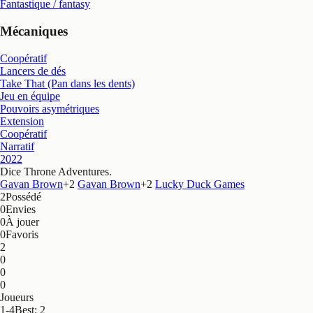
Fantastique / fantasy
Mécaniques
Coopératif
Lancers de dés
Take That (Pan dans les dents)
Jeu en équipe
Pouvoirs asymétriques
Extension
Coopératif
Narratif
2022
Dice Throne Adventures
.
Gavan Brown
+
2
Gavan Brown
+
2
Lucky Duck Games
2
Possédé
0
Envies
0
À jouer
0
Favoris
2
0
0
0
Joueurs
1-4
Best: 2