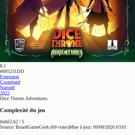
8.1
#
695231DD
Extension
Coopératif
Narratif
2022
Dice Throne Adventures
.
Complexité du jeu
Initié
2.62
/ 5
Source: BoardGameGeek (69 votes)
Mise à jour:
09/08/2026 03:01