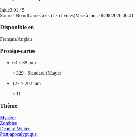
Initié
3.01
/ 5
Source: BoardGameGeek (1751 votes)
Mise à jour:
06/08/2026 06:01
Disponible en
Français
/
Anglais
Protège-cartes
63 × 88 mm
×
329
· Standard (Magic)
127 × 202 mm
×
11
Thème
Mystère
Zombies
Dead of Winter
Post-apocalyptique