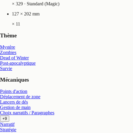
×
329
· Standard (Magic)
127 × 202 mm
×
11
Thème
Mystère
Zombies
Dead of Winter
Post-apocalyptique
Survie
Mécaniques
Points d'action
Déplacement de zone
Lancers de dés
Gestion de main
Choix narratifs / Paragraphes
+9
Narratif
Stratégie