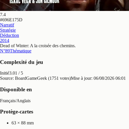
7.4
#
696E175D
Narratif
Stratégie
Déduction
2014
Dead of Winter: A la croisée des chemins
.
N°89
Thématique
Complexité du jeu
Initié
3.01
/ 5
Source: BoardGameGeek (1751 votes)
Mise à jour:
06/08/2026 06:01
Disponible en
Français
/
Anglais
Protège-cartes
63 × 88 mm