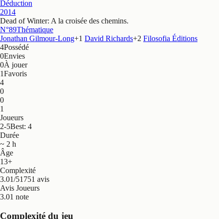
Déduction
2014
Dead of Winter: A la croisée des chemins
.
N°89
Thématique
Jonathan Gilmour-Long
+
1
David Richards
+
2
Filosofia Éditions
4
Possédé
0
Envies
0
À jouer
1
Favoris
4
0
0
1
Joueurs
2-5
Best: 4
Durée
~ 2 h
Âge
13+
Complexité
3.01/5
1751 avis
Avis Joueurs
3.0
1 note
Complexité du jeu