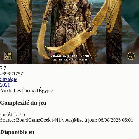
7.7
#
696E1757
Stratégie
2021
Ankh: Les Dieux d'Égypte
.
Complexité du jeu
Initié
3.13
/ 5
Source: BoardGameGeek (441 votes)
Mise à jour:
06/08/2026 06:01
Disponible en