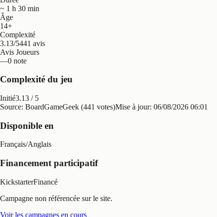
~ 1 h 30 min
Âge
14+
Complexité
3.13/5
441 avis
Avis Joueurs
—
0 note
Complexité du jeu
Initié
3.13
/ 5
Source: BoardGameGeek (441 votes)
Mise à jour:
06/08/2026 06:01
Disponible en
Français
/
Anglais
Financement participatif
Kickstarter
Financé
Campagne non référencée sur le site.
Voir les campagnes en cours