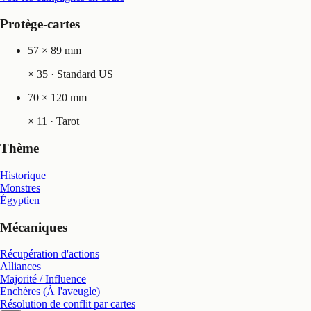
Protège-cartes
57 × 89 mm
×
35
· Standard US
70 × 120 mm
×
11
· Tarot
Thème
Historique
Monstres
Égyptien
Mécaniques
Récupération d'actions
Alliances
Majorité / Influence
Enchères (À l'aveugle)
Résolution de conflit par cartes