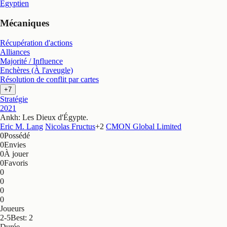
Égyptien
Mécaniques
Récupération d'actions
Alliances
Majorité / Influence
Enchères (À l'aveugle)
Résolution de conflit par cartes
+7
Stratégie
2021
Ankh: Les Dieux d'Égypte
.
Eric M. Lang
Nicolas Fructus
+
2
CMON Global Limited
0
Possédé
0
Envies
0
À jouer
0
Favoris
0
0
0
0
Joueurs
2-5
Best: 2
Durée