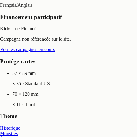
Français
/
Anglais
Financement participatif
Kickstarter
Financé
Campagne non référencée sur le site.
Voir les campagnes en cours
Protège-cartes
57 × 89 mm
×
35
· Standard US
70 × 120 mm
×
11
· Tarot
Thème
Historique
Monstres