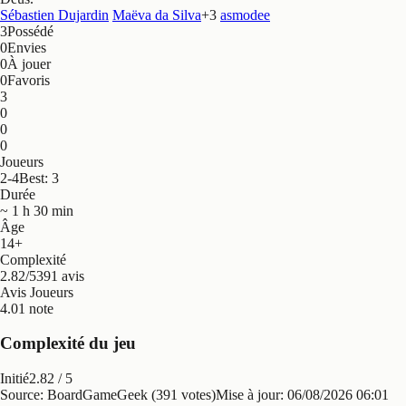
Sébastien Dujardin
Maëva da Silva
+
3
asmodee
3
Possédé
0
Envies
0
À jouer
0
Favoris
3
0
0
0
Joueurs
2-4
Best: 3
Durée
~ 1 h 30 min
Âge
14+
Complexité
2.82/5
391 avis
Avis Joueurs
4.0
1 note
Complexité du jeu
Initié
2.82
/ 5
Source: BoardGameGeek (391 votes)
Mise à jour:
06/08/2026 06:01