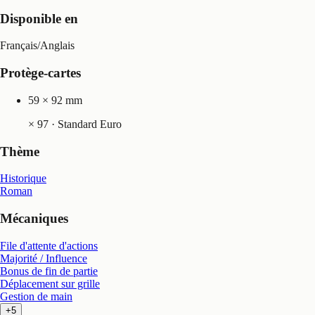
Disponible en
Français
/
Anglais
Protège-cartes
59 × 92 mm
×
97
· Standard Euro
Thème
Historique
Roman
Mécaniques
File d'attente d'actions
Majorité / Influence
Bonus de fin de partie
Déplacement sur grille
Gestion de main
+5