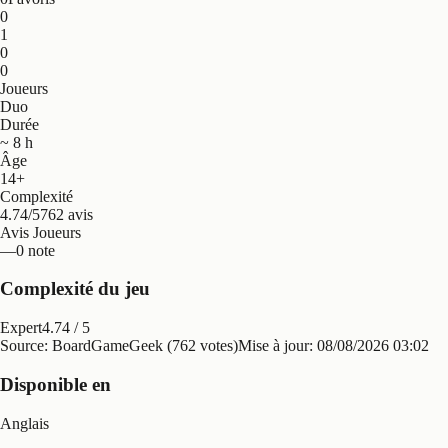
0
1
0
0
Joueurs
Duo
Durée
~ 8 h
Âge
14+
Complexité
4.74/5
762 avis
Avis Joueurs
—
0 note
Complexité du jeu
Expert
4.74
/ 5
Source: BoardGameGeek (762 votes)
Mise à jour:
08/08/2026 03:02
Disponible en
Anglais