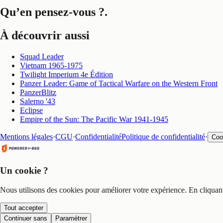
Qu’en pensez-vous ?
.
À découvrir aussi
Squad Leader
Vietnam 1965-1975
Twilight Imperium 4e Édition
Panzer Leader: Game of Tactical Warfare on the Western Front
PanzerBlitz
Salerno '43
Eclipse
Empire of the Sun: The Pacific War 1941-1945
Mentions légales
·
CGU
·
Confidentialité
Politique de confidentialité
·
Coo
Un cookie ?
Nous utilisons des cookies pour améliorer votre expérience. En cliquan
Tout accepter
Continuer sans
Paramétrer