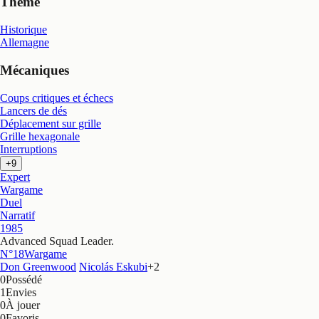
Thème
Historique
Allemagne
Mécaniques
Coups critiques et échecs
Lancers de dés
Déplacement sur grille
Grille hexagonale
Interruptions
+9
Expert
Wargame
Duel
Narratif
1985
Advanced Squad Leader
.
N°18
Wargame
Don Greenwood
Nicolás Eskubi
+
2
0
Possédé
1
Envies
0
À jouer
0
Favoris