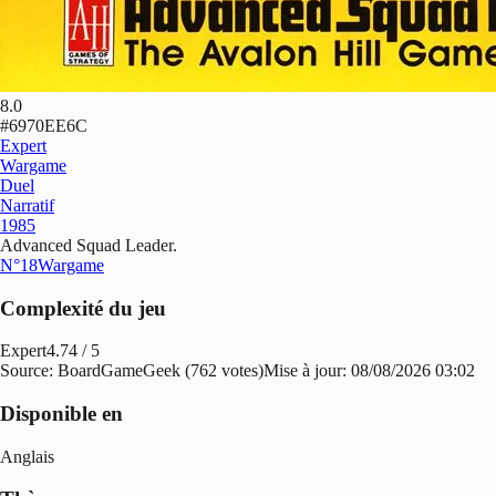
8.0
#
6970EE6C
Expert
Wargame
Duel
Narratif
1985
Advanced Squad Leader
.
N°18
Wargame
Complexité du jeu
Expert
4.74
/ 5
Source: BoardGameGeek (762 votes)
Mise à jour:
08/08/2026 03:02
Disponible en
Anglais