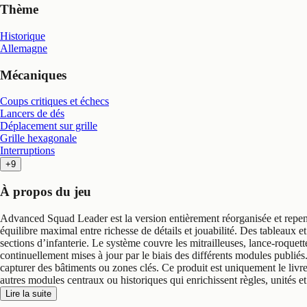
Thème
Historique
Allemagne
Mécaniques
Coups critiques et échecs
Lancers de dés
Déplacement sur grille
Grille hexagonale
Interruptions
+9
À propos du jeu
Advanced Squad Leader est la version entièrement réorganisée et repens
équilibre maximal entre richesse de détails et jouabilité. Des tableaux e
sections d’infanterie. Le système couvre les mitrailleuses, lance-roquette
continuellement mises à jour par le biais des différents modules publiés. 
capturer des bâtiments ou zones clés. Ce produit est uniquement le li
autres modules centraux ou historiques qui enrichissent règles, unités et
Lire la suite