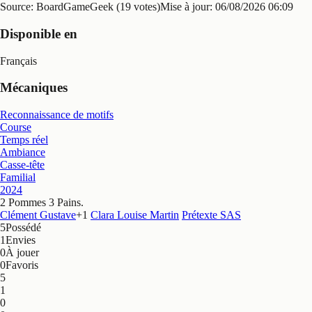
Source: BoardGameGeek (19 votes)
Mise à jour:
06/08/2026 06:09
Disponible en
Français
Mécaniques
Reconnaissance de motifs
Course
Temps réel
Ambiance
Casse-tête
Familial
2024
2 Pommes 3 Pains
.
Clément Gustave
+
1
Clara Louise Martin
Prétexte SAS
5
Possédé
1
Envies
0
À jouer
0
Favoris
5
1
0