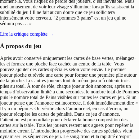
moment-là, vous risquez de perdre des joueurs, c’est inévitable. Mais
quel amusement de voir leur visage s’illuminer lorsqu’ils saisissent la
subtilité du jeu ! Il ne fait aucun doute que ce jeu sollicitera
intensément votre cerveau. "2 pommes 3 pains" est un jeu qui ne
séduira pas …
»
Lire la critique complète
→
À propos du jeu
Après avoir conservé uniquement les cartes de base vertes, mélangez-
les et formez une pioche face cachée au centre de la table. Vous
pouvez ajouter des cartes spéciales selon votre envie. Le premier
joueur pioche et révèle une carte pour former une première pile autour
de la pioche. Les autres joueurs font de même jusqu’à obtenir trois
piles au total. À tour de rôle, chaque joueur doit annoncer, après un
temps d’observation limité à cinq secondes, le nombre total de Pommes
puis le nombre total de Pains visibles sur toutes les cartes en jeu. Si un
joueur pense que l’annonce est incorrecte, il doit immédiatement dire «
Il y a un pépin ». On vérifie alors l’annonce et, en cas d’erreur, un
joueur récupère les cartes de pénalité. Dans ce jeu d’annonce,
l’attention est primordiale pour déclarer la bonne composition des
cartes sur la table. Tous les joueurs restent aux aguets pour repérer la
moindre erreur. L’introduction progressive des cartes spéciales vient
dynamiser les séquences de jeu. Le sang-froid et la rapidité d’esprit