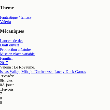
Thème
Fantastique / fantasy
Valeria
Mécaniques
Lancers de dés
Draft ouvert
Production aléatoire
Mise en place variable
Familial
2017
Valeria : Le Royaume
.
Isaias Vallejo
Mihajlo Dimitrievski
Lucky Duck Games
7
Possédé
0
Envies
0
À jouer
1
Favoris
7
0
0
1