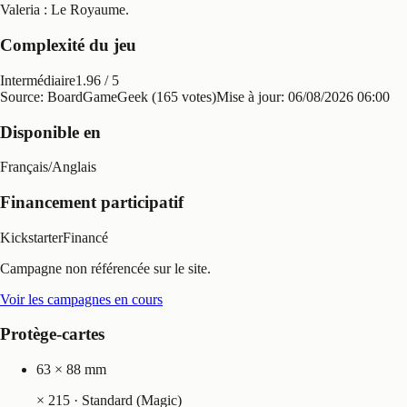
Valeria : Le Royaume
.
Complexité du jeu
Intermédiaire
1.96
/ 5
Source: BoardGameGeek (165 votes)
Mise à jour:
06/08/2026 06:00
Disponible en
Français
/
Anglais
Financement participatif
Kickstarter
Financé
Campagne non référencée sur le site.
Voir les campagnes en cours
Protège-cartes
63 × 88 mm
×
215
· Standard (Magic)