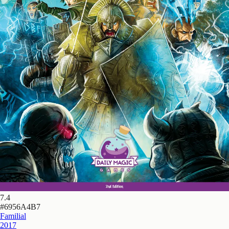
7.4
#
6956A4B7
Familial
2017