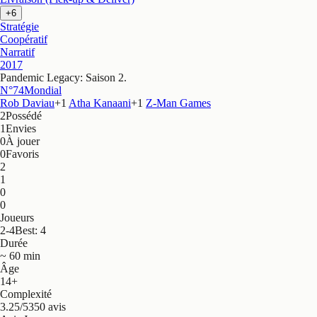
+6
Stratégie
Coopératif
Narratif
2017
Pandemic Legacy: Saison 2
.
N°74
Mondial
Rob Daviau
+
1
Atha Kanaani
+
1
Z-Man Games
2
Possédé
1
Envies
0
À jouer
0
Favoris
2
1
0
0
Joueurs
2-4
Best: 4
Durée
~ 60 min
Âge
14+
Complexité
3.25/5
350 avis