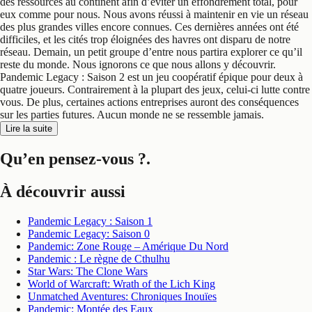
des ressources au continent afin d’éviter un effondrement total, pour
eux comme pour nous. Nous avons réussi à maintenir en vie un réseau
des plus grandes villes encore connues. Ces dernières années ont été
difficiles, et les cités trop éloignées des havres ont disparu de notre
réseau. Demain, un petit groupe d’entre nous partira explorer ce qu’il
reste du monde. Nous ignorons ce que nous allons y découvrir.
Pandemic Legacy : Saison 2 est un jeu coopératif épique pour deux à
quatre joueurs. Contrairement à la plupart des jeux, celui-ci lutte contre
vous. De plus, certaines actions entreprises auront des conséquences
sur les parties futures. Aucun monde ne se ressemble jamais.
Lire la suite
Qu’en pensez-vous ?
.
À découvrir aussi
Pandemic Legacy : Saison 1
Pandemic Legacy: Saison 0
Pandemic: Zone Rouge – Amérique Du Nord
Pandemic : Le règne de Cthulhu
Star Wars: The Clone Wars
World of Warcraft: Wrath of the Lich King
Unmatched Aventures: Chroniques Inouïes
Pandemic: Montée des Eaux