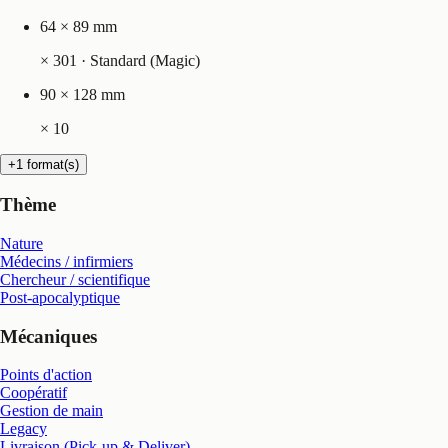
64 × 89 mm
×
301
· Standard (Magic)
90 × 128 mm
×
10
+1 format(s)
Thème
Nature
Médecins / infirmiers
Chercheur / scientifique
Post-apocalyptique
Mécaniques
Points d'action
Coopératif
Gestion de main
Legacy
Livraison (Pick-up & Deliver)