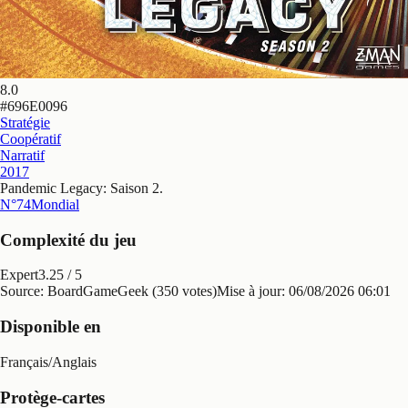
8.0
#
696E0096
Stratégie
Coopératif
Narratif
2017
Pandemic Legacy: Saison 2
.
N°74
Mondial
Complexité du jeu
Expert
3.25
/ 5
Source: BoardGameGeek (350 votes)
Mise à jour:
06/08/2026 06:01
Disponible en
Français
/
Anglais
Protège-cartes