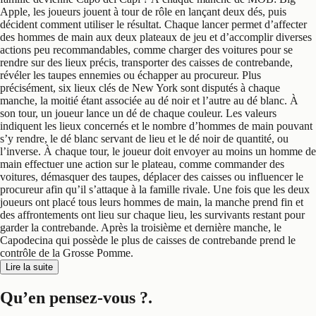
Apple, les joueurs jouent à tour de rôle en lançant deux dés, puis
décident comment utiliser le résultat. Chaque lancer permet d’affecter
des hommes de main aux deux plateaux de jeu et d’accomplir diverses
actions peu recommandables, comme charger des voitures pour se
rendre sur des lieux précis, transporter des caisses de contrebande,
révéler les taupes ennemies ou échapper au procureur. Plus
précisément, six lieux clés de New York sont disputés à chaque
manche, la moitié étant associée au dé noir et l’autre au dé blanc. À
son tour, un joueur lance un dé de chaque couleur. Les valeurs
indiquent les lieux concernés et le nombre d’hommes de main pouvant
s’y rendre, le dé blanc servant de lieu et le dé noir de quantité, ou
l’inverse. À chaque tour, le joueur doit envoyer au moins un homme de
main effectuer une action sur le plateau, comme commander des
voitures, démasquer des taupes, déplacer des caisses ou influencer le
procureur afin qu’il s’attaque à la famille rivale. Une fois que les deux
joueurs ont placé tous leurs hommes de main, la manche prend fin et
des affrontements ont lieu sur chaque lieu, les survivants restant pour
garder la contrebande. Après la troisième et dernière manche, le
Capodecina qui possède le plus de caisses de contrebande prend le
contrôle de la Grosse Pomme.
Lire la suite
Qu’en pensez-vous ?
.