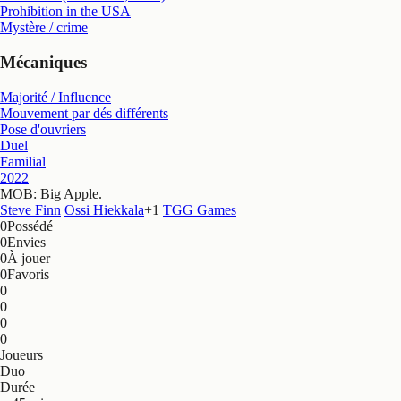
Prohibition in the USA
Mystère / crime
Mécaniques
Majorité / Influence
Mouvement par dés différents
Pose d'ouvriers
Duel
Familial
2022
MOB: Big Apple
.
Steve Finn
Ossi Hiekkala
+
1
TGG Games
0
Possédé
0
Envies
0
À jouer
0
Favoris
0
0
0
0
Joueurs
Duo
Durée