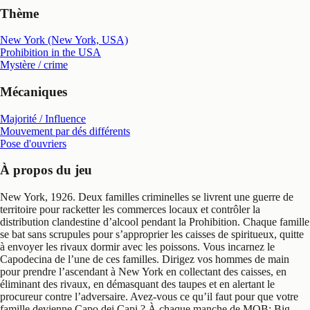
Thème
New York (New York, USA)
Prohibition in the USA
Mystère / crime
Mécaniques
Majorité / Influence
Mouvement par dés différents
Pose d'ouvriers
À propos du jeu
New York, 1926. Deux familles criminelles se livrent une guerre de
territoire pour racketter les commerces locaux et contrôler la
distribution clandestine d’alcool pendant la Prohibition. Chaque famille
se bat sans scrupules pour s’approprier les caisses de spiritueux, quitte
à envoyer les rivaux dormir avec les poissons. Vous incarnez le
Capodecina de l’une de ces familles. Dirigez vos hommes de main
pour prendre l’ascendant à New York en collectant des caisses, en
éliminant des rivaux, en démasquant des taupes et en alertant le
procureur contre l’adversaire. Avez-vous ce qu’il faut pour que votre
famille devienne Capo dei Capi ? À chaque manche de MOB: Big