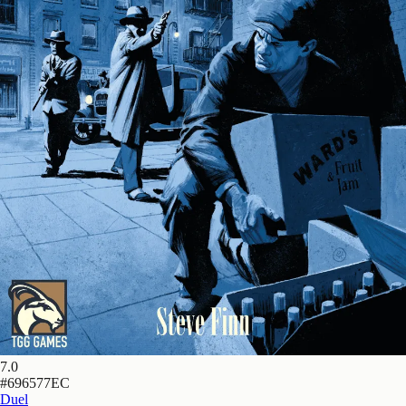
7.0
#
696577EC
Duel