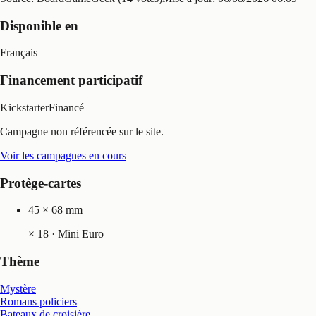
Disponible en
Français
Financement participatif
Kickstarter
Financé
Campagne non référencée sur le site.
Voir les campagnes en cours
Protège-cartes
45 × 68 mm
×
18
· Mini Euro
Thème
Mystère
Romans policiers
Bateaux de croisière