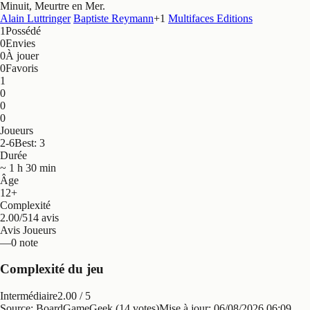
Minuit, Meurtre en Mer
.
Alain Luttringer
Baptiste Reymann
+
1
Multifaces Editions
1
Possédé
0
Envies
0
À jouer
0
Favoris
1
0
0
0
Joueurs
2-6
Best: 3
Durée
~ 1 h 30 min
Âge
12+
Complexité
2.00/5
14 avis
Avis Joueurs
—
0 note
Complexité du jeu
Intermédiaire
2.00
/ 5
Source: BoardGameGeek (14 votes)
Mise à jour:
06/08/2026 06:09