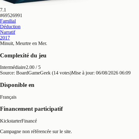
7.1
#
69526991
Familial
Déduction
Narratif
2017
Minuit, Meurtre en Mer
.
Complexité du jeu
Intermédiaire
2.00
/ 5
Source: BoardGameGeek (14 votes)
Mise à jour:
06/08/2026 06:09
Disponible en
Français
Financement participatif
Kickstarter
Financé
Campagne non référencée sur le site.