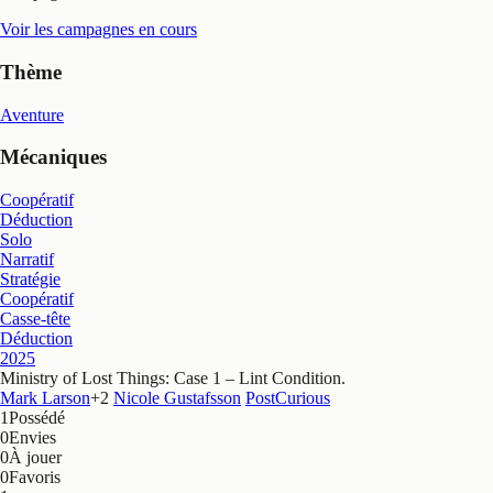
Voir les campagnes en cours
Thème
Aventure
Mécaniques
Coopératif
Déduction
Solo
Narratif
Stratégie
Coopératif
Casse-tête
Déduction
2025
Ministry of Lost Things: Case 1 – Lint Condition
.
Mark Larson
+
2
Nicole Gustafsson
PostCurious
1
Possédé
0
Envies
0
À jouer
0
Favoris