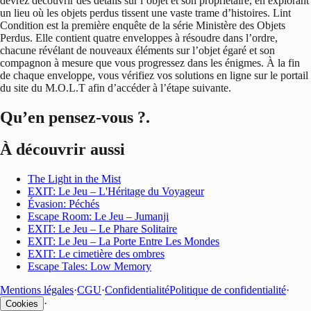
devrez découvrir des détails sur l’objet et son propriétaire, en explorant
un lieu où les objets perdus tissent une vaste trame d’histoires. Lint
Condition est la première enquête de la série Ministère des Objets
Perdus. Elle contient quatre enveloppes à résoudre dans l’ordre,
chacune révélant de nouveaux éléments sur l’objet égaré et son
compagnon à mesure que vous progressez dans les énigmes. À la fin
de chaque enveloppe, vous vérifiez vos solutions en ligne sur le portail
du site du M.O.L.T afin d’accéder à l’étape suivante.
Qu’en pensez-vous ?
.
À découvrir aussi
The Light in the Mist
EXIT: Le Jeu – L'Héritage du Voyageur
Évasion: Péchés
Escape Room: Le Jeu – Jumanji
EXIT: Le Jeu – Le Phare Solitaire
EXIT: Le Jeu – La Porte Entre Les Mondes
EXIT: Le cimetière des ombres
Escape Tales: Low Memory
Mentions légales
·
CGU
·
Confidentialité
Politique de confidentialité
·
·
Cookies