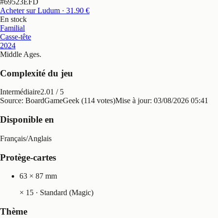
#
69523EFD
Acheter sur Ludum
· 31.90 €
En stock
Familial
Casse-tête
2024
Middle Ages
.
Complexité du jeu
Intermédiaire
2.01
/ 5
Source: BoardGameGeek (114 votes)
Mise à jour:
03/08/2026 05:41
Disponible en
Français
/
Anglais
Protège-cartes
63 × 87 mm
×
15
· Standard (Magic)
Thème