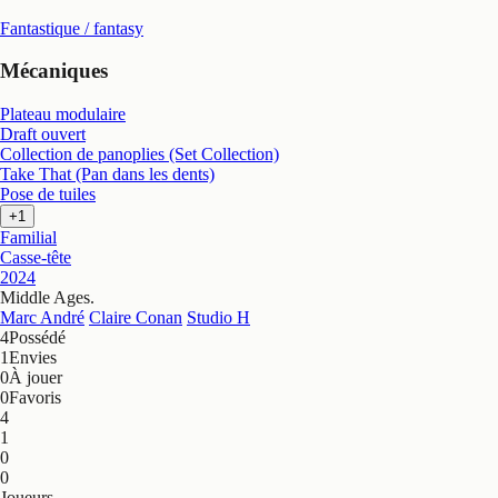
Fantastique / fantasy
Mécaniques
Plateau modulaire
Draft ouvert
Collection de panoplies (Set Collection)
Take That (Pan dans les dents)
Pose de tuiles
+1
Familial
Casse-tête
2024
Middle Ages
.
Marc André
Claire Conan
Studio H
4
Possédé
1
Envies
0
À jouer
0
Favoris
4
1
0
0
Joueurs