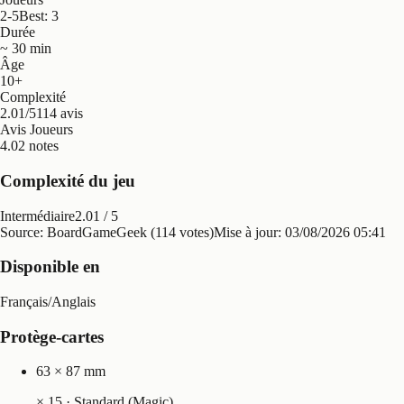
2-5
Best: 3
Durée
~ 30 min
Âge
10+
Complexité
2.01/5
114 avis
Avis Joueurs
4.0
2 notes
Complexité du jeu
Intermédiaire
2.01
/ 5
Source: BoardGameGeek (114 votes)
Mise à jour:
03/08/2026 05:41
Disponible en
Français
/
Anglais
Protège-cartes
63 × 87 mm
×
15
· Standard (Magic)