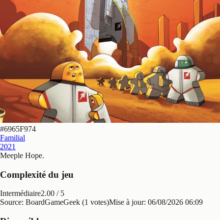
#
6965F974
Familial
2021
Meeple Hope
.
Complexité du jeu
Intermédiaire
2.00
/ 5
Source: BoardGameGeek (1 votes)
Mise à jour:
06/08/2026 06:09