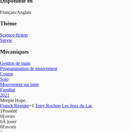
Disponible en
Français
/
Anglais
Thème
Science-fiction
Survie
Mécaniques
Gestion de main
Programmation de mouvement
Course
Solo
Mouvement sur piste
Familial
2021
Meeple Hope
.
Franck Régnier
+
1
Tony Rochon
Les Jeux du Lac
1
Possédé
0
Envies
0
À jouer
0
Favoris